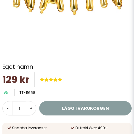
Eget namn
129 kr
TT-11658
LÄGG I VARUKORGEN
-
+
Snabba leveranser
Fri frakt över 499:-