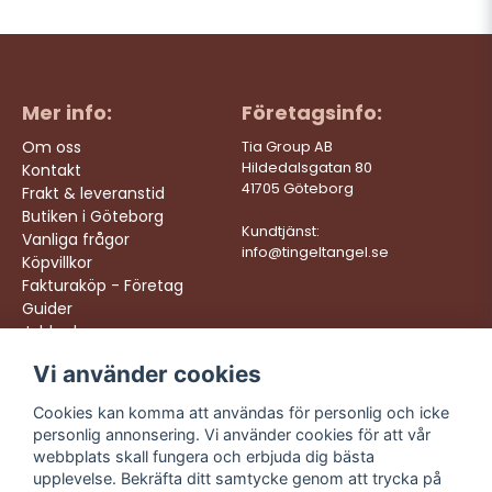
Mer info:
Företagsinfo:
Om oss
Tia Group AB
Hildedalsgatan 80
Kontakt
41705 Göteborg
Frakt & leveranstid
Butiken i Göteborg
Kundtjänst:
Vanliga frågor
info@tingeltangel.se
Köpvillkor
Fakturaköp - Företag
Guider
Jobba hos oss
Vi använder cookies
Följ oss:
Vi levererar:
Instagram
Snabba leveranser
Cookies kan komma att användas för personlig och icke
Trygga köp
personlig annonsering. Vi använder cookies för att vår
Facebook
Fri frakt över 499:-
webbplats skall fungera och erbjuda dig bästa
TikTok
upplevelse. Bekräfta ditt samtycke genom att trycka på
Trevlig kundtjänst