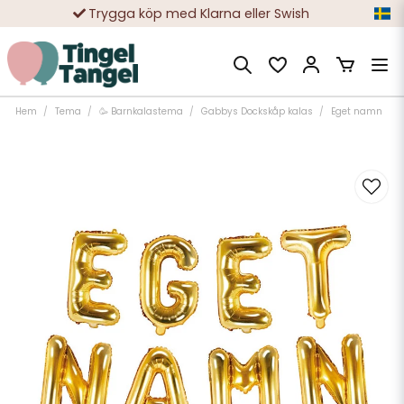
Trygga köp med Klarna eller Swish
10 000-tals nöjda kunder
Hem
Tema
🥳 Barnkalastema
Gabbys Dockskåp kalas
Eget namn