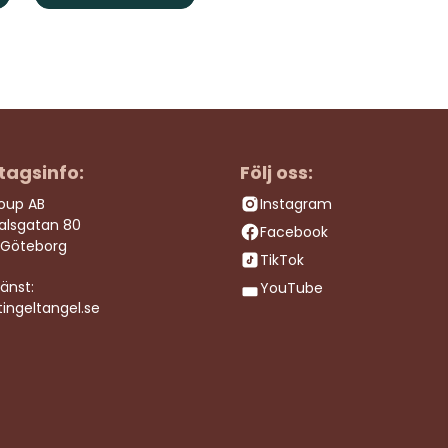
tagsinfo:
Följ oss:
roup AB
Instagram
dalsgatan 80
Facebook
 Göteborg
TikTok
änst:
YouTube
ingeltangel.se