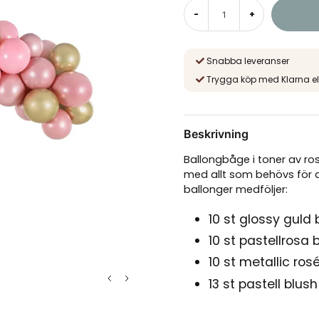
-
+
Snabba leveranser
Trygga köp med Klarna el
Beskrivning
Ballongbåge i toner av ro
med allt som behövs för a
ballonger medföljer:
10 st glossy guld 
10 st pastellrosa 
10 st metallic ros
13 st pastell blus
17 st metallic vit