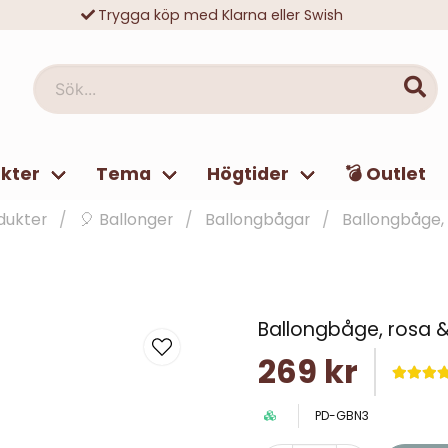
Trygga köp med Klarna eller Swish
10 000-tals nöjda kunder
Sök...
kter
Tema
Högtider
💣 Outlet
dukter
🎈 Ballonger
Ballongbågar
Ballongbåge, 
Ballongbåge, rosa &
269 kr
PD-GBN3