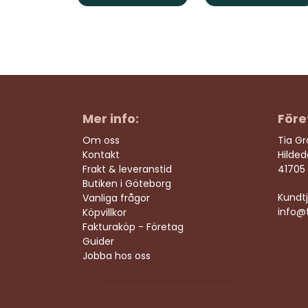
Mer info:
Före
Om oss
Tia G
Kontakt
Hilde
Frakt & leveranstid
41705
Butiken i Göteborg
Kundtj
Vanliga frågor
info@t
Köpvillkor
Fakturaköp - Företag
Guider
Jobba hos oss