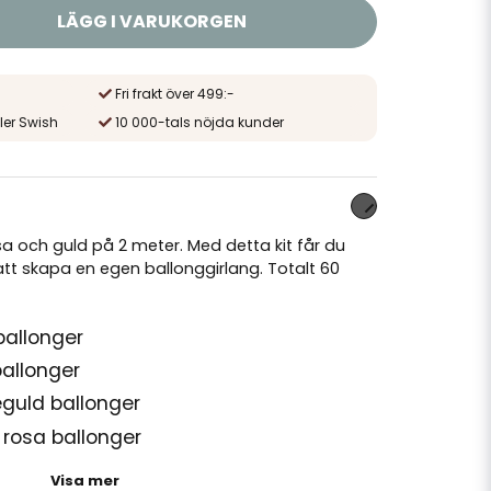
LÄGG I VARUKORGEN
Fri frakt över 499:-
ler Swish
10 000-tals nöjda kunder
sa och guld på 2 meter. Med detta kit får du
tt skapa en egen ballonggirlang. Totalt 60
ballonger
ballonger
éguld ballonger
h rosa ballonger
a ballonger
Visa mer