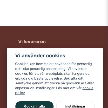
Vi levererar:
Snabba leveranser
Trygga köp
Vi använder cookies
Fri frakt över 499:-
Cookies kan komma att användas för personlig
Trevlig kundtjänst
och icke personlig annonsering. Vi använder
cookies för att vår webbplats skall fungera och
erbjuda dig bästa upplevelse. Bekräfta ditt
samtycke genom att trycka på godkänn alla eller
anpassa via inställningar. Läs mer om vår
cookie
policy
Godkänn alla
Inställningar