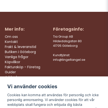
Mer info:
Företagsinfo:
Om oss
Tia Group AB
Hildedalsgatan 80
Kontakt
41705 Göteborg
Frakt & leveranstid
Butiken i Göteborg
Kundtjänst:
Vanliga frågor
info@tingeltangel.se
Köpvillkor
Fakturaköp - Företag
Guider
Jobba hos oss
Vi använder cookies
Följ oss:
Vi levererar:
Instagram
Snabba leveranser
Cookies kan komma att användas för personlig och icke
Trygga köp
personlig annonsering. Vi använder cookies för att vår
Facebook
Fri frakt över 499:-
webbplats skall fungera och erbjuda dig bästa