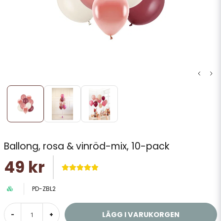
Ballong, rosa & vinröd-mix, 10-pack
49 kr
PD-ZBL2
LÄGG I VARUKORGEN
-
+