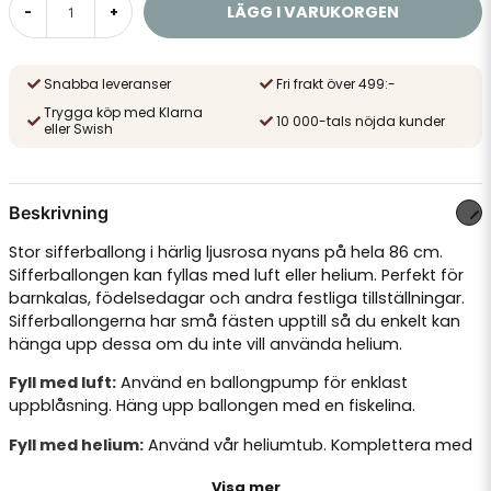
LÄGG I VARUKORGEN
-
+
Snabba leveranser
Fri frakt över 499:-
Trygga köp med Klarna
10 000-tals nöjda kunder
eller Swish
Beskrivning
Stor sifferballong i härlig ljusrosa nyans på hela 86 cm.
Sifferballongen kan fyllas med luft eller helium. Perfekt för
barnkalas, födelsedagar och andra festliga tillställningar.
Sifferballongerna har små fästen upptill så du enkelt kan
hänga upp dessa om du inte vill använda helium.
Fyll med luft:
Använd en
ballongpump
för enklast
uppblåsning. Häng upp ballongen med en
fiskelina
.
Fyll med helium:
Använd vår
heliumtub
. Komplettera med
ballongsnöre
och
ballongvikt
.
Visa mer