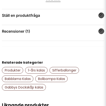
Ställ en produktfråga
question
Fråga oss något om denna produkten...
Recensioner (1)
Anonym
för 1 år sedan
name
Namn
Relaterade kategorier
Produkter
1-års kalas
Sifferballonger
email
Mejladress
Babblarna Kalas
Bolibompa Kalas
Gabbys Dockskåp kalas
Ja, ni får publicera min fråga
Liknande produkter