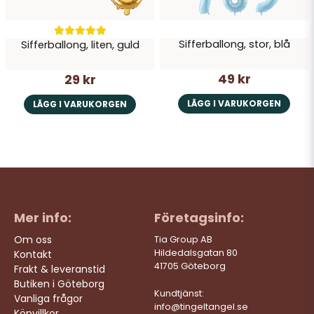
Sifferballong, stor, blå
Sifferballong, liten, guld
49 kr
29 kr
LÄGG I VARUKORGEN
LÄGG I VARUKORGEN
Mer info:
Företagsinfo:
Om oss
Tia Group AB
Hildedalsgatan 80
Kontakt
41705 Göteborg
Frakt & leveranstid
Butiken i Göteborg
Kundtjänst:
Vanliga frågor
info@tingeltangel.se
Köpvillkor