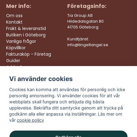
Mer info:
Företagsinfo:
Om oss
Tia Group AB
Hildedalsgatan 80
Kontakt
41705 Göteborg
Frakt & leveranstid
Butiken i Göteborg
Kundtjänst:
Vanliga frågor
info@tingeltangel.se
Köpvillkor
Fakturaköp - Företag
Guider
Jobba hos oss
Vi använder cookies
Följ oss:
Vi levererar:
Instagram
Snabba leveranser
Cookies kan komma att användas för personlig och icke
Trygga köp
personlig annonsering. Vi använder cookies för att vår
Facebook
Fri frakt över 499:-
webbplats skall fungera och erbjuda dig bästa
TikTok
upplevelse. Bekräfta ditt samtycke genom att trycka på
Trevlig kundtjänst
godkänn alla eller anpassa via inställningar. Läs mer om
YouTube
vår
cookie policy