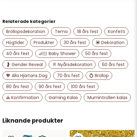
för 2 år sedan
name
Namn
Eva A
Relaterade kategorier
för 4 år sedan
Snabb leverans!
Bröllopsdekoration
Tema
18 års fest
Konfetti
email
Mejladress
Högtider
Produkter
30 års fest
💟 Dekoration
40 års fest
👶🏻 Baby Shower
50 års fest
Ja, ni får publicera min fråga
🤰 Gender Reveal
🥂 Nyårsdekoration
60 års fest
💖 Alla Hjärtans Dag
70 års fest
💍 Bröllop
80 års fest
90 års fest
100 års fest
⛪ Konfirmation
Gaming Kalas
Mumintrollen kalas
Liknande produkter
Skicka fråga