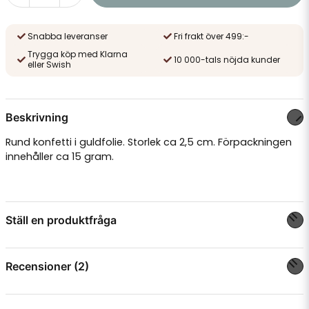
Snabba leveranser
Fri frakt över 499:-
Trygga köp med Klarna
10 000-tals nöjda kunder
eller Swish
Beskrivning
Rund konfetti i guldfolie. Storlek ca 2,5 cm. Förpackningen
innehåller ca 15 gram.
Ställ en produktfråga
question
Fråga oss något om denna produkten...
Recensioner (2)
Catharina