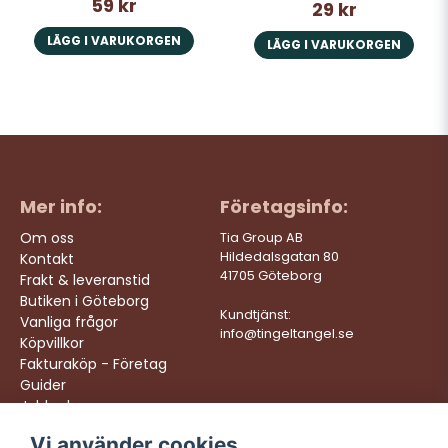
59 kr
29 kr
LÄGG I VARUKORGEN
LÄGG I VARUKORGEN
Mer info:
Företagsinfo:
Om oss
Tia Group AB
Hildedalsgatan 80
Kontakt
41705 Göteborg
Frakt & leveranstid
Butiken i Göteborg
Kundtjänst:
Vanliga frågor
info@tingeltangel.se
Köpvillkor
Fakturaköp - Företag
Guider
Jobba hos oss
Vi använder cookies
Följ oss:
Vi levererar: