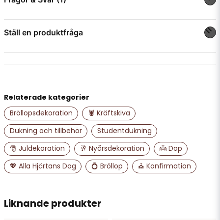
Ställ en produktfråga
Jakob Gorsetman frågade
för 1 år sedan
Viktig information som saknas i produkt
beskrivning,nämligen diameter på ljusnaden.
question
Fråga oss något om denna produkten...
Butiken svarade
Hej! Helt rätt. Längst ner är ljuset ca 22 mm i diameter.
Relaterade kategorier
name
Namn
Bröllopsdekoration
🦞 Kräftskiva
Dukning och tillbehör
Studentdukning
email
🎅 Juldekoration
🥂 Nyårsdekoration
👼 Dop
Mejladress
💖 Alla Hjärtans Dag
💍 Bröllop
⛪ Konfirmation
Ja, ni får publicera min fråga
Liknande produkter