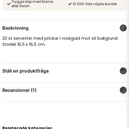
Trygga köp med Klarna
10 000-tals nöjda kunder
eller Swish
Beskrivning
20 st servetter med prickar i roséguld mot vit bakgrund.
Storlek 16,5 x 16,5 cm.
Ställ en produktfråga
question
Fråga oss något om denna produkten...
Recensioner (1)
Sofie V
för 3 år sedan
name
Namn
Supersnabb leverans, prisvärt och så fina
produkter!
Relaterade kategorier