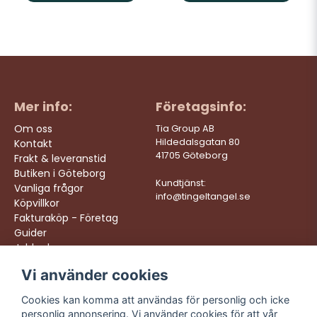
Mer info:
Företagsinfo:
Om oss
Tia Group AB
Hildedalsgatan 80
Kontakt
41705 Göteborg
Frakt & leveranstid
Butiken i Göteborg
Kundtjänst:
Vanliga frågor
info@tingeltangel.se
Köpvillkor
Fakturaköp - Företag
Guider
Jobba hos oss
Vi använder cookies
Följ oss:
Vi levererar:
Instagram
Snabba leveranser
Cookies kan komma att användas för personlig och icke
Trygga köp
personlig annonsering. Vi använder cookies för att vår