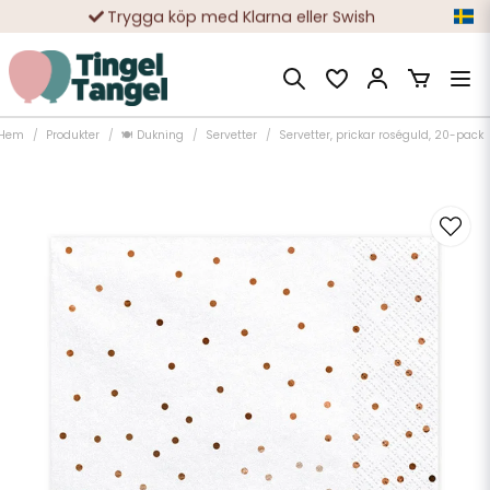
Trygga köp med Klarna eller Swish
10 000-tals nöjda kunder
Hem
Produkter
🍽️ Dukning
Servetter
Servetter, prickar roséguld, 20-pack