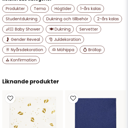
Produkter
Tema
Högtider
1-års kalas
email
Mejladress
Studentdukning
Dukning och tillbehör
2-års kalas
👶🏻 Baby Shower
🍽️ Dukning
Servetter
Ja, ni får publicera min fråga
🤰 Gender Reveal
🎅 Juldekoration
🥂 Nyårsdekoration
👰 Möhippa
💍 Bröllop
⛪ Konfirmation
Liknande produkter
Skicka fråga