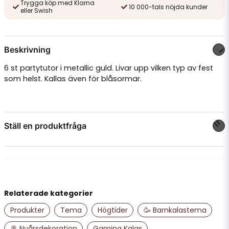
Trygga köp med Klarna
10 000-tals nöjda kunder
eller Swish
Beskrivning
6 st partytutor i metallic guld. Livar upp vilken typ av fest
som helst. Kallas även för blåsormar.
Ställ en produktfråga
question
Fråga oss något om denna produkten...
Relaterade kategorier
name
Namn
Produkter
Tema
Högtider
🥳 Barnkalastema
🥂 Nyårsdekoration
Gaming Kalas