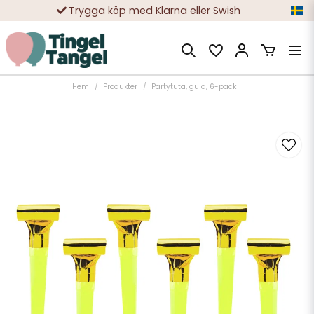
Trygga köp med Klarna eller Swish
10 000-tals nöjda kunder
Hem
Produkter
Partytuta, guld, 6-pack