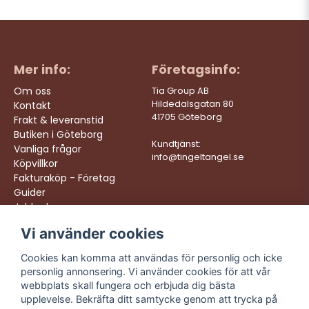
Mer info:
Företagsinfo:
Om oss
Tia Group AB
Hildedalsgatan 80
Kontakt
41705 Göteborg
Frakt & leveranstid
Butiken i Göteborg
Kundtjänst:
Vanliga frågor
info@tingeltangel.se
Köpvillkor
Fakturaköp - Företag
Guider
Jobba hos oss
Vi använder cookies
Följ oss:
Vi levererar:
Instagram
Snabba leveranser
Cookies kan komma att användas för personlig och icke
Trygga köp
personlig annonsering. Vi använder cookies för att vår
Facebook
Fri frakt över 499:-
webbplats skall fungera och erbjuda dig bästa
TikTok
upplevelse. Bekräfta ditt samtycke genom att trycka på
Trevlig kundtjänst