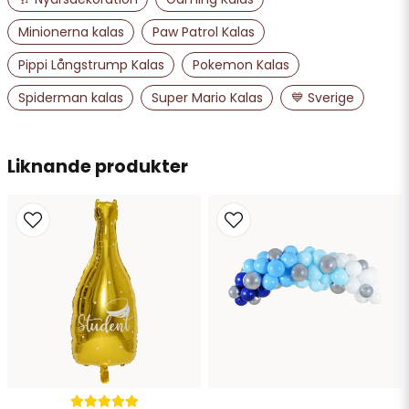
email
Minionerna kalas
Paw Patrol Kalas
Mejladress
Pippi Långstrump Kalas
Pokemon Kalas
Spiderman kalas
Super Mario Kalas
💙 Sverige
Ja, ni får publicera min fråga
Liknande produkter
Skicka fråga