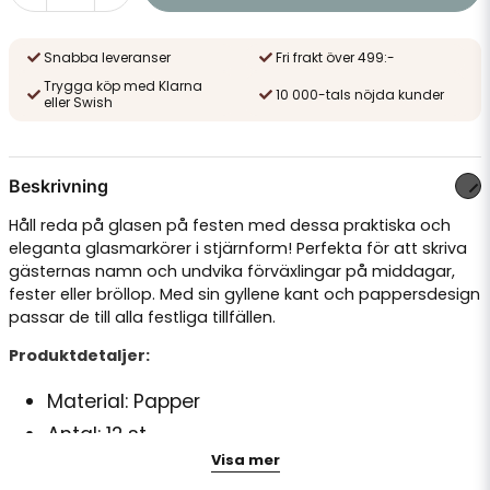
Snabba leveranser
Fri frakt över 499:-
Trygga köp med Klarna
10 000-tals nöjda kunder
eller Swish
Beskrivning
Håll reda på glasen på festen med dessa praktiska och
eleganta glasmarkörer i stjärnform! Perfekta för att skriva
gästernas namn och undvika förväxlingar på middagar,
fester eller bröllop. Med sin gyllene kant och pappersdesign
passar de till alla festliga tillfällen.
Produktdetaljer:
Material: Papper
Antal: 12 st
Visa mer
Design: Stjärnform med guldkant