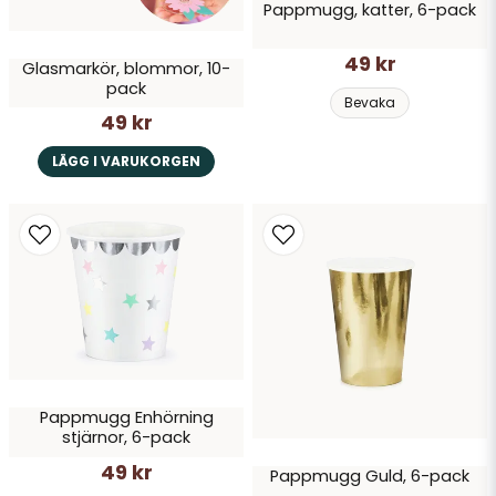
Pappmugg, katter, 6-pack
49 kr
Glasmarkör, blommor, 10-
pack
Bevaka
49 kr
LÄGG I VARUKORGEN
Pappmugg Enhörning
stjärnor, 6-pack
49 kr
Pappmugg Guld, 6-pack