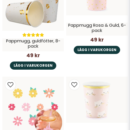
Skicka fråga
Pappmugg Rosa & Guld, 6-
pack
49 kr
Pappmugg, guldfötter, 8-
pack
LÄGG I VARUKORGEN
49 kr
LÄGG I VARUKORGEN