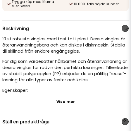
Trygga köp med Klarna
10 000-tals nöjda kunder
eller Swish
Beskrivning
10 st robusta vinglas med fast fot i plast. Dessa vinglas är
återanvändningsbara och kan diskas i diskmaskin. Stabila
till skillnad från enklare engångsglas.
För dig som värdesätter hållbarhet och återanvändning är
dessa vinglas för rödvin den perfekta lösningen. Tillverkade
av stabilt polypropylen (PP) erbjuder de en pålitlig "reuse"-
lösning för alla typer av fester och kalas.
Egenskaper:
Visa mer
Fyllnadsvolym: 0,2 l
Med fyllnadsstreck för enkel mätning
Material: PP (Polypropylen)
Ställ en produktfråga
Färg: Translucent (genomskinlig)