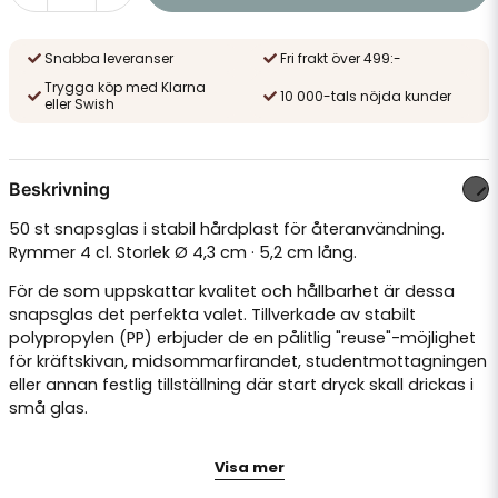
Snabba leveranser
Fri frakt över 499:-
Trygga köp med Klarna
10 000-tals nöjda kunder
eller Swish
Beskrivning
50 st snapsglas i stabil hårdplast för återanvändning.
Rymmer 4 cl. Storlek Ø 4,3 cm · 5,2 cm lång.
För de som uppskattar kvalitet och hållbarhet är dessa
snapsglas det perfekta valet. Tillverkade av stabilt
polypropylen (PP) erbjuder de en pålitlig "reuse"-möjlighet
för kräftskivan, midsommarfirandet, studentmottagningen
eller annan festlig tillställning där start dryck skall drickas i
små glas.
Egenskaper:
Visa mer
Okrossbara och återanvändbara