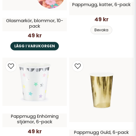
Pappmugg, katter, 6-pack
49 kr
Glasmarkör, blommor, 10-
pack
Bevaka
49 kr
LÄGG I VARUKORGEN
Pappmugg Enhörning
stjärnor, 6-pack
49 kr
Pappmugg Guld, 6-pack