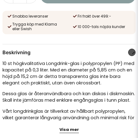
Snabba leveranser
Fri frakt över 499:-
Trygga köp med Klarna
10 000-tals nöjda kunder
eller Swish
Beskrivning
10 st högkvalitativa Longdrink-glas i polypropylen (PP) med
kapacitet på 0,3 liter. Med en diameter på 5,85 cm och en
höjd på 15,2 cm är detta transparenta glas inte bara
elegant och praktiskt, utan även okrossbart.
Dessa glas är återanvändbara och kan diskas i diskmaskin.
Skall inte jämföras med enklare engångsglas i tunn plast.
Vårt longdrinkglas är tillverkat av hållbart polypropylen,
vilket garanterar långvarig användning och minimal risk för
skador. Den transparenta designen ger en sofistikerad
Visa mer
touch till varje dryckesupplevelse.