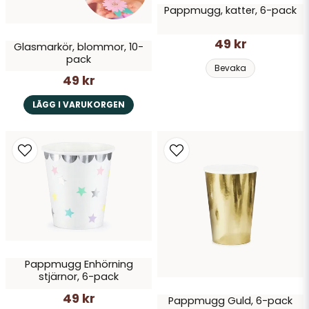
Pappmugg, katter, 6-pack
49 kr
Glasmarkör, blommor, 10-
pack
Bevaka
49 kr
LÄGG I VARUKORGEN
Pappmugg Enhörning
stjärnor, 6-pack
49 kr
Pappmugg Guld, 6-pack