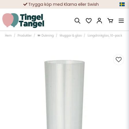
Trygga köp med Klarna eller Swish
10 000-tals nöjda kunder
Hem
Produkter
🍽️ Dukning
Muggar & glas
Longdrinkglas, 10-pack