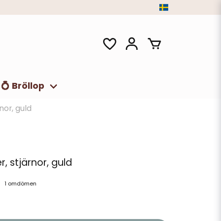
💍 Bröllop
nor, guld
, stjärnor, guld
1 omdömen