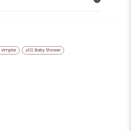
email
Mejladress
 vimplar
👶🏻 Baby Shower
ra min fråga
Skicka fråga