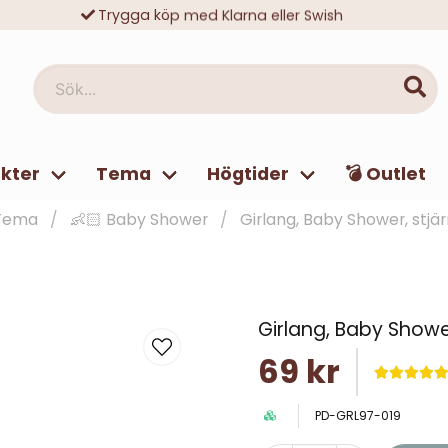
Trygga köp med Klarna eller Swish
10 000-tals nöjda kunder
Sök...
kter
Tema
Högtider
💣 Outlet
Tema
👶🏻 Baby Shower
Girlang, Baby Shower, stjär
Girlang, Baby Shower
69 kr
PD-GRL97-019