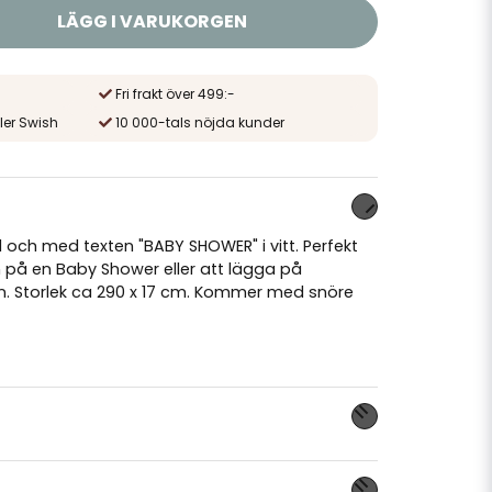
LÄGG I VARUKORGEN
Fri frakt över 499:-
ler Swish
10 000-tals nöjda kunder
d och med texten "BABY SHOWER" i vitt. Perfekt
på en Baby Shower eller att lägga på
n. Storlek ca 290 x 17 cm. Kommer med snöre
nna produkten...