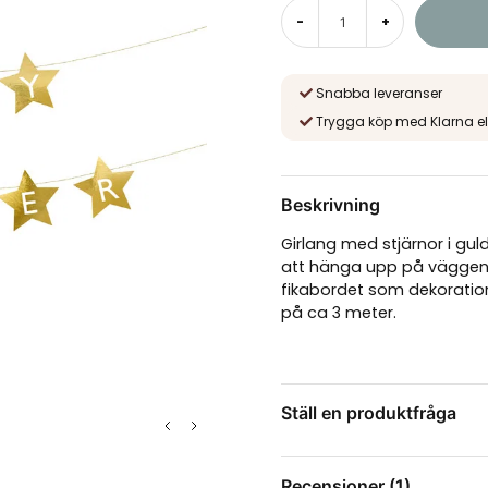
-
+
Snabba leveranser
Trygga köp med Klarna el
Beskrivning
Girlang med stjärnor i gul
att hänga upp på väggen 
fikabordet som dekoratio
på ca 3 meter.
Ställ en produktfråga
question
Fråga oss något om de
Recensioner (1)