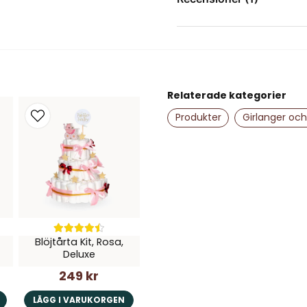
Elin
för 2 år sedan
name
Namn
Relaterade kategorier
Produkter
Girlanger och
Ja, ni får publice
Blöjtårta Kit, Rosa,
Deluxe
249 kr
LÄGG I VARUKORGEN