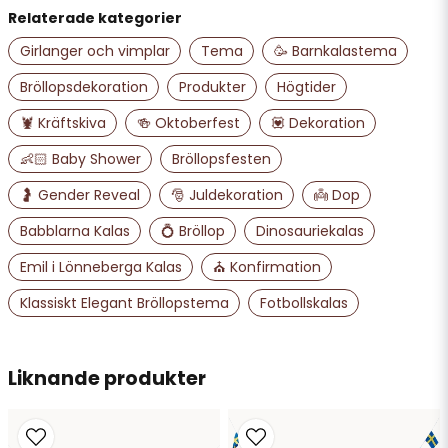
U B Victoria C Katanic elmén
Relaterade kategorier
för 3 år sedan
Snyggt
Girlanger och vimplar
Tema
🥳 Barnkalastema
email
Mejladress
Bröllopsdekoration
Produkter
Högtider
🦞 Kräftskiva
🍻 Oktoberfest
💟 Dekoration
Ja, ni får publicera min fråga
👶🏻 Baby Shower
Bröllopsfesten
🤰 Gender Reveal
🎅 Juldekoration
👼 Dop
Babblarna Kalas
💍 Bröllop
Dinosauriekalas
Emil i Lönneberga Kalas
⛪ Konfirmation
Klassiskt Elegant Bröllopstema
Fotbollskalas
Skicka fråga
Liknande produkter