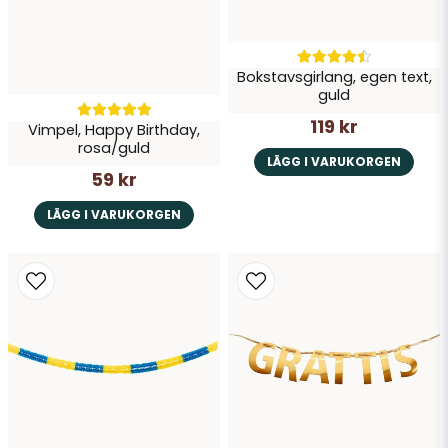
Bokstavsgirlang, egen text,
guld
119 kr
Vimpel, Happy Birthday,
rosa/guld
LÄGG I VARUKORGEN
59 kr
LÄGG I VARUKORGEN