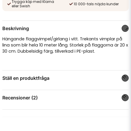
Trygga köp med Klarna
10 000-tals nöjda kunder
eller Swish
Beskrivning
Hängande flaggvimpel/girlang i vitt. Trekants vimplar på
lina som blir hela 10 meter lång. Storlek på flaggorna är 20 x
30 cm. Dubbelsidig färg, tillverkad i PE-plast.
Ställ en produktfråga
question
Fråga oss något om denna produkten...
Recensioner (2)
Rebecka
för 1 år sedan
name
Namn