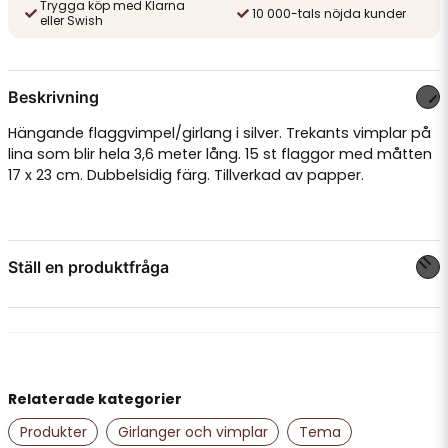
Trygga köp med Klarna
10 000-tals nöjda kunder
eller Swish
Beskrivning
Hängande flaggvimpel/girlang i silver. Trekants vimplar på
lina som blir hela 3,6 meter lång. 15 st flaggor med måtten
17 x 23 cm. Dubbelsidig färg. Tillverkad av papper.
Ställ en produktfråga
question
Fråga oss något om denna produkten...
Relaterade kategorier
name
Namn
Produkter
Girlanger och vimplar
Tema