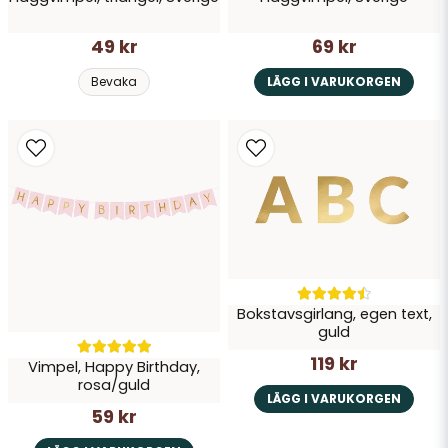
49 kr
69 kr
Bevaka
LÄGG I VARUKORGEN
Bokstavsgirlang, egen text,
guld
119 kr
Vimpel, Happy Birthday,
rosa/guld
LÄGG I VARUKORGEN
59 kr