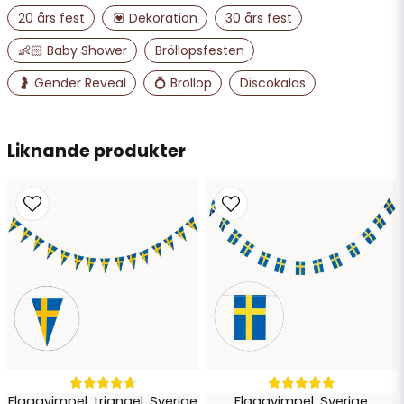
20 års fest
💟 Dekoration
30 års fest
email
👶🏻 Baby Shower
Bröllopsfesten
Mejladress
🤰 Gender Reveal
💍 Bröllop
Discokalas
Ja, ni får publicera min fråga
Liknande produkter
Skicka fråga
Flaggvimpel, triangel, Sverige
Flaggvimpel, Sverige