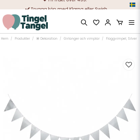
Trygga köp med Klarna eller Swish
10 000-tals nöjda kunder
Hem
Produkter
💟 Dekoration
Girlanger och vimplar
Flaggvimpel, Silver