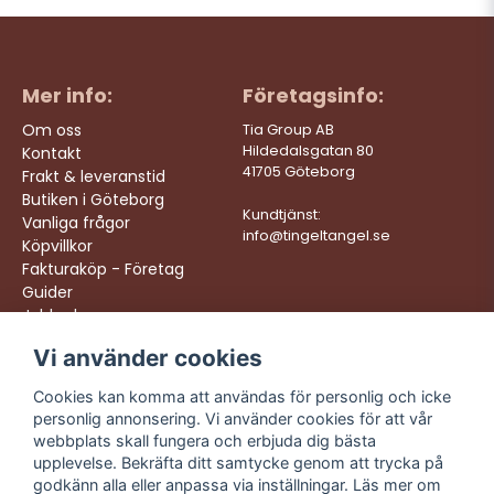
Mer info:
Företagsinfo:
Om oss
Tia Group AB
Hildedalsgatan 80
Kontakt
41705 Göteborg
Frakt & leveranstid
Butiken i Göteborg
Kundtjänst:
Vanliga frågor
info@tingeltangel.se
Köpvillkor
Fakturaköp - Företag
Guider
Jobba hos oss
Vi använder cookies
Följ oss:
Vi levererar:
Instagram
Snabba leveranser
Cookies kan komma att användas för personlig och icke
Trygga köp
personlig annonsering. Vi använder cookies för att vår
Facebook
Fri frakt över 499:-
webbplats skall fungera och erbjuda dig bästa
TikTok
upplevelse. Bekräfta ditt samtycke genom att trycka på
Trevlig kundtjänst
godkänn alla eller anpassa via inställningar. Läs mer om
YouTube