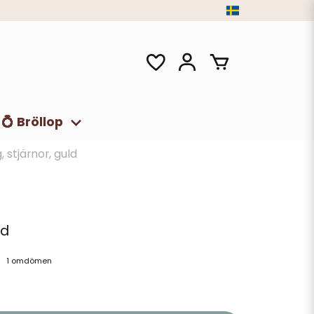
💍 Bröllop
, stjärnor, guld
ld
1 omdömen