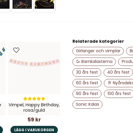
Lotta L
för 3 år sedan
name
Namn
Snabb leverans och bra pr
Relaterade kategorier
Ja, ni får publice
Girlanger och vimplar
B
🥳 Barnkalastema
Produ
30 års fest
40 års fest
60 års fest
🥂 Nyårsdek
90 års fest
100 års fest
Sonic Kalas
e
Vimpel, Happy Birthday,
rosa/guld
59 kr
LÄGG I VARUKORGEN