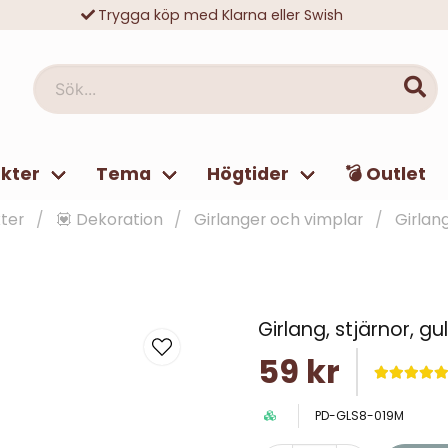
Trygga köp med Klarna eller Swish
10 000-tals nöjda kunder
Sök...
kter
Tema
Högtider
💣 Outlet
ter
💟 Dekoration
Girlanger och vimplar
Girlang
Girlang, stjärnor, gu
59 kr
PD-GLS8-019M