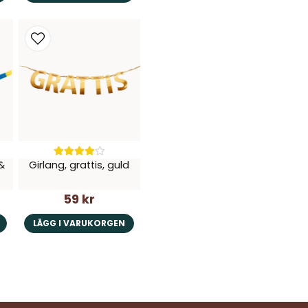
&
Girlang, grattis, guld
59 kr
LÄGG I VARUKORGEN