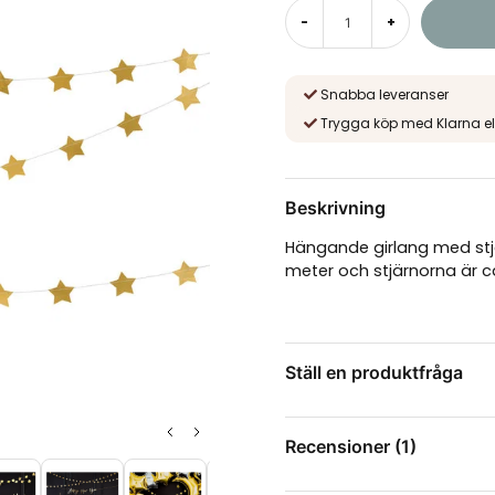
-
+
Snabba leveranser
Trygga köp med Klarna el
Beskrivning
Hängande girlang med stjä
meter och stjärnorna är 
Ställ en produktfråga
question
Fråga oss något om de
Recensioner (1)