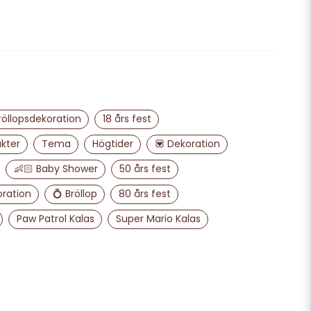
email
Mejladress
odukter :)
ra min fråga
röllopsdekoration
18 års fest
kter
Tema
Högtider
💟 Dekoration
👶🏻 Baby Shower
50 års fest
oration
💍 Bröllop
80 års fest
Paw Patrol Kalas
Super Mario Kalas
Skicka fråga