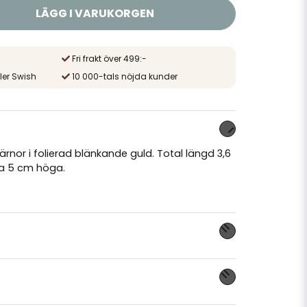
LÄGG I VARUKORGEN
Fri frakt över 499:-
ler Swish
10 000-tals nöjda kunder
rnor i folierad blänkande guld. Total längd 3,6
ca 5 cm höga.
nna produkten...