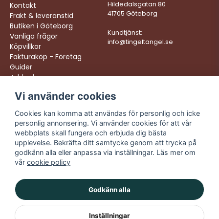
Hildedalsgatan 80
Kontakt
41705 Göteborg
Frakt & leveranstid
Butiken i Göteborg
Kundtjänst:
Vanliga frågor
info@tingeltangel.se
Köpvillkor
Fakturaköp - Företag
Guider
Jobba hos oss
Vi använder cookies
Följ oss:
Vi levererar:
Instagram
Snabba leveranser
Cookies kan komma att användas för personlig och icke
Trygga köp
personlig annonsering. Vi använder cookies för att vår
Facebook
Fri frakt över 499:-
webbplats skall fungera och erbjuda dig bästa
TikTok
upplevelse. Bekräfta ditt samtycke genom att trycka på
Trevlig kundtjänst
godkänn alla eller anpassa via inställningar. Läs mer om
YouTube
vår
cookie policy
Godkänn alla
Inställningar