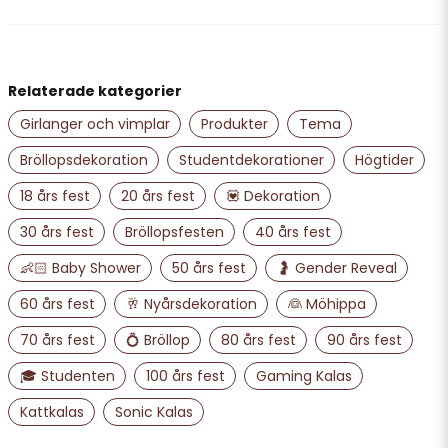
Karin
för 3 månader sedan
name
Namn
Ewa
Relaterade kategorier
för 2 år sedan
Girlanger och vimplar
Produkter
Tema
email
Mejladress
U B Victoria C Katanic elmén
Bröllopsdekoration
Studentdekorationer
Högtider
för 3 år sedan
Fint i tältet
18 års fest
20 års fest
💟 Dekoration
Ja, ni får publicera min fråga
30 års fest
Bröllopsfesten
40 års fest
👶🏻 Baby Shower
50 års fest
🤰 Gender Reveal
60 års fest
🥂 Nyårsdekoration
👰 Möhippa
70 års fest
💍 Bröllop
80 års fest
90 års fest
🎓 Studenten
100 års fest
Gaming Kalas
Kattkalas
Sonic Kalas
Skicka fråga