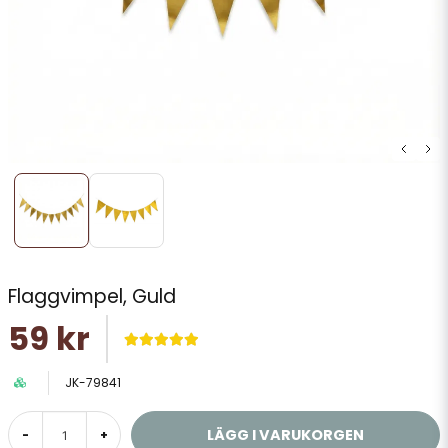
Flaggvimpel, Guld
59 kr
JK-79841
LÄGG I VARUKORGEN
-
+