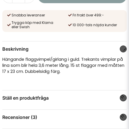
Snabba leveranser
Fri frakt över 499:-
Trygga köp med Klarna
10 000-tals nöjda kunder
eller Swish
Beskrivning
Hängande flaggvimpel/girlang i guld. Trekants vimplar på
lina som blir hela 3,6 meter lång. 15 st flaggor med måtten
17 x 23 cm. Dubbelsidig färg.
Ställ en produktfråga
question
Fråga oss något om denna produkten...
Recensioner (3)