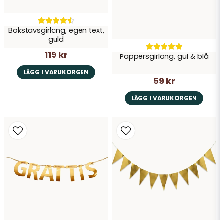
Bokstavsgirlang, egen text,
guld
119 kr
Pappersgirlang, gul & blå
LÄGG I VARUKORGEN
59 kr
LÄGG I VARUKORGEN