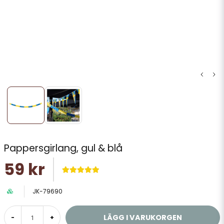
Pappersgirlang, gul & blå
59 kr
JK-79690
LÄGG I VARUKORGEN
-
+