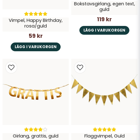
Bokstavsgirlang, egen text,
guld
119 kr
Vimpel, Happy Birthday,
rosa/guld
LÄGG I VARUKORGEN
59 kr
LÄGG I VARUKORGEN
Girlang, grattis, guld
Flaggvimpel, Guld