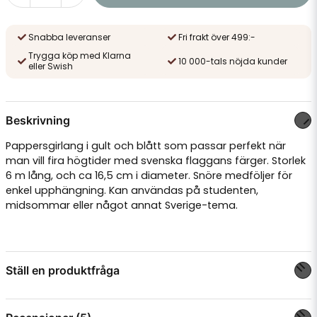
Snabba leveranser
Fri frakt över 499:-
Trygga köp med Klarna
10 000-tals nöjda kunder
eller Swish
Beskrivning
Pappersgirlang i gult och blått som passar perfekt när
man vill fira högtider med svenska flaggans färger. Storlek
6 m lång, och ca 16,5 cm i diameter. Snöre medföljer för
enkel upphängning. Kan användas på studenten,
midsommar eller något annat Sverige-tema.
Ställ en produktfråga
question
Fråga oss något om denna produkten...