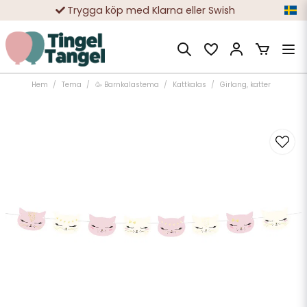
Trygga köp med Klarna eller Swish
10 000-tals nöjda kunder
Hem
Tema
🥳 Barnkalastema
Kattkalas
Girlang, katter