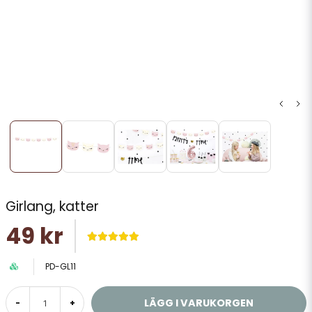
Girlang, katter
49 kr
PD-GL11
LÄGG I VARUKORGEN
-
+