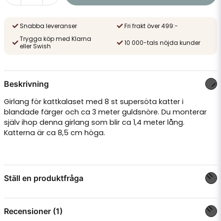
Snabba leveranser
Fri frakt över 499:-
Trygga köp med Klarna
10 000-tals nöjda kunder
eller Swish
Beskrivning
Girlang för kattkalaset med 8 st supersöta katter i
blandade färger och ca 3 meter guldsnöre. Du monterar
själv ihop denna girlang som blir ca 1,4 meter lång.
Katterna är ca 8,5 cm höga.
Ställ en produktfråga
question
Fråga oss något om denna produkten...
Recensioner (1)