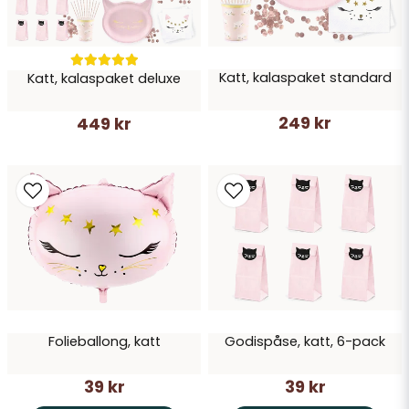
Katt, kalaspaket standard
Katt, kalaspaket deluxe
249 kr
449 kr
Folieballong, katt
Godispåse, katt, 6-pack
39 kr
39 kr