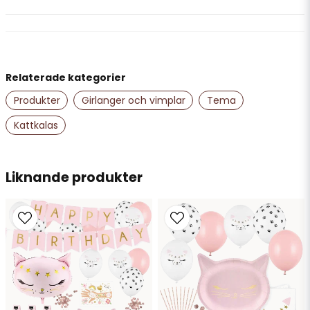
Simone
för 2 år sedan
name
Namn
Så söta🙏
Relaterade kategorier
Produkter
Girlanger och vimplar
Tema
email
Mejladress
Kattkalas
Ja, ni får publicera min fråga
Liknande produkter
Skicka fråga