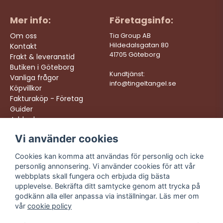
Mer info:
Företagsinfo:
Om oss
Tia Group AB
Hildedalsgatan 80
Kontakt
41705 Göteborg
Frakt & leveranstid
Butiken i Göteborg
Kundtjänst:
Vanliga frågor
info@tingeltangel.se
Köpvillkor
Fakturaköp - Företag
Guider
Jobba hos oss
Vi använder cookies
Följ oss:
Vi levererar:
Instagram
Snabba leveranser
Cookies kan komma att användas för personlig och icke
Trygga köp
personlig annonsering. Vi använder cookies för att vår
Facebook
Fri frakt över 499:-
webbplats skall fungera och erbjuda dig bästa
TikTok
upplevelse. Bekräfta ditt samtycke genom att trycka på
Trevlig kundtjänst
godkänn alla eller anpassa via inställningar. Läs mer om
YouTube
vår
cookie policy