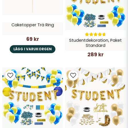
Skicka fråga
Caketopper Trä Ring
69 kr
Studentdekoration, Paket
Standard
LÄGG I VARUKORGEN
289 kr