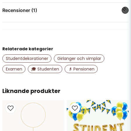
question
Fråga oss något om denna produkten...
Recensioner (1)
Anonym
för 2 månader sedan
name
Namn
Relaterade kategorier
Studentdekorationer
Girlanger och vimplar
email
Mejladress
Examen
🎓 Studenten
👴 Pensionen
Ja, ni får publicera min fråga
Liknande produkter