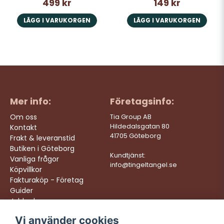
499 kr
149 kr
LÄGG I VARUKORGEN
LÄGG I VARUKORGEN
Mer info:
Företagsinfo:
Om oss
Tia Group AB
Hildedalsgatan 80
Kontakt
41705 Göteborg
Frakt & leveranstid
Butiken i Göteborg
Kundtjänst:
Vanliga frågor
info@tingeltangel.se
Köpvillkor
Fakturaköp - Företag
Guider
Jobba hos oss
Vi använder cookies
Följ oss:
Vi levererar: