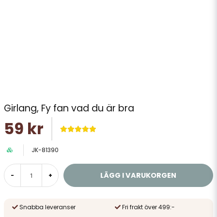
Girlang, Fy fan vad du är bra
59 kr
JK-81390
LÄGG I VARUKORGEN
-
+
Snabba leveranser
Fri frakt över 499:-