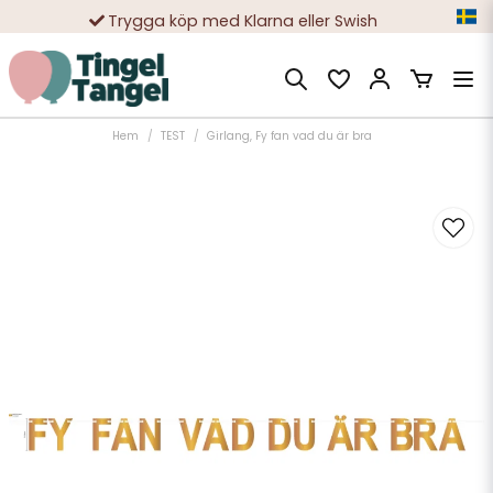
Trygga köp med Klarna eller Swish
10 000-tals nöjda kunder
Hem
TEST
Girlang, Fy fan vad du är bra