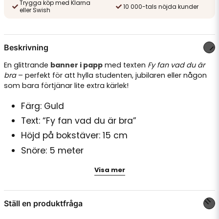
Trygga köp med Klarna
10 000-tals nöjda kunder
eller Swish
Beskrivning
En glittrande
banner i papp
med texten
Fy fan vad du är
bra
– perfekt för att hylla studenten, jubilaren eller någon
som bara förtjänar lite extra kärlek!
Färg: Guld
Text: “Fy fan vad du är bra”
Höjd på bokstäver: 15 cm
Snöre: 5 meter
Visa mer
Lätt att hänga upp – och garanterad succé på festen!
Ställ en produktfråga