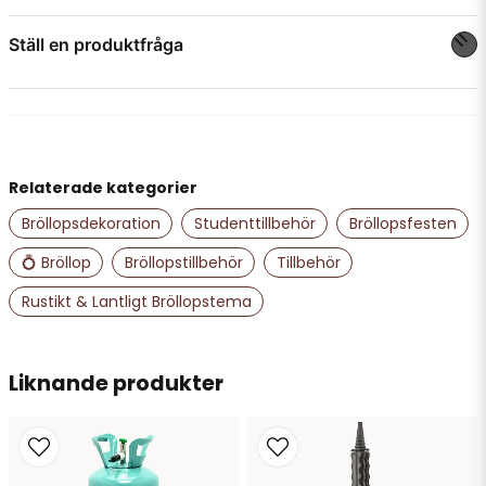
Skapa personliga skyltar med stil!
Ställ en produktfråga
question
Fråga oss något om denna produkten...
Relaterade kategorier
name
Namn
Bröllopsdekoration
Studenttillbehör
Bröllopsfesten
💍 Bröllop
Bröllopstillbehör
Tillbehör
email
Rustikt & Lantligt Bröllopstema
Mejladress
Liknande produkter
Ja, ni får publicera min fråga