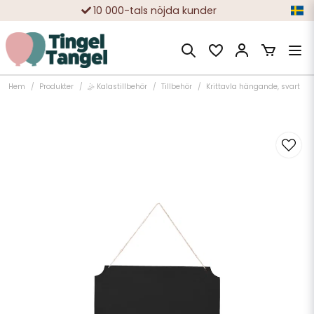
10 000-tals nöjda kunder
Hem
Produkter
🤹 Kalastillbehör
Tillbehör
Krittavla hängande, svart