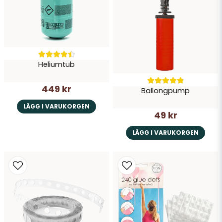
Skicka fråga
Heliumtub
449 kr
Ballongpump
LÄGG I VARUKORGEN
49 kr
LÄGG I VARUKORGEN