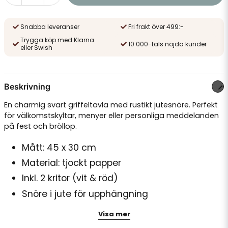
Snabba leveranser
Fri frakt över 499:-
Trygga köp med Klarna
10 000-tals nöjda kunder
eller Swish
Beskrivning
En charmig svart griffeltavla med rustikt jutesnöre. Perfekt
för välkomstskyltar, menyer eller personliga meddelanden
på fest och bröllop.
Mått: 45 x 30 cm
Material: tjockt papper
Inkl. 2 kritor (vit & röd)
Snöre i jute för upphängning
Återanvändbar och kreativ detalj
Visa mer