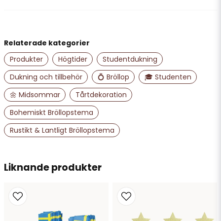
question
Fråga oss något om denna produkten...
Relaterade kategorier
name
Namn
Produkter
Högtider
Studentdukning
Dukning och tillbehör
💍 Bröllop
🎓 Studenten
email
🌼 Midsommar
Tårtdekoration
Mejladress
Bohemiskt Bröllopstema
Rustikt & Lantligt Bröllopstema
Ja, ni får publicera min fråga
Liknande produkter