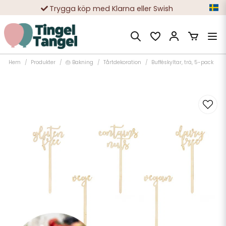
Trygga köp med Klarna eller Swish
10 000-tals nöjda kunder
Hem
Produkter
🎂 Bakning
Tårtdekoration
Bufféskyltar, trä, 5-pack