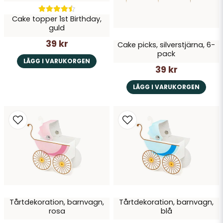
Cake topper 1st Birthday,
guld
39 kr
Cake picks, silverstjärna, 6-
pack
LÄGG I VARUKORGEN
39 kr
LÄGG I VARUKORGEN
Tårtdekoration, barnvagn,
Tårtdekoration, barnvagn,
rosa
blå