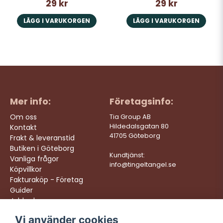
29 kr
29 kr
LÄGG I VARUKORGEN
LÄGG I VARUKORGEN
Mer info:
Företagsinfo:
Om oss
Tia Group AB
Hildedalsgatan 80
Kontakt
41705 Göteborg
Frakt & leveranstid
Butiken i Göteborg
Kundtjänst:
Vanliga frågor
info@tingeltangel.se
Köpvillkor
Fakturaköp - Företag
Guider
Jobba hos oss
Vi använder cookies
Följ oss:
Vi levererar: