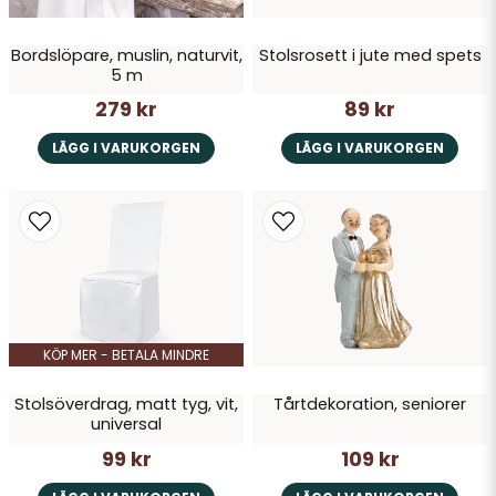
Bordslöpare, muslin, naturvit,
Stolsrosett i jute med spets
5 m
279 kr
89 kr
LÄGG I VARUKORGEN
LÄGG I VARUKORGEN
KÖP MER - BETALA MINDRE
Stolsöverdrag, matt tyg, vit,
Tårtdekoration, seniorer
universal
99 kr
109 kr