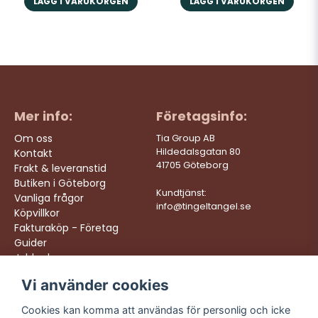
LÄGG I VARUKORGEN
LÄGG I VARUKORGEN
Mer info:
Företagsinfo:
Om oss
Tia Group AB
Hildedalsgatan 80
Kontakt
41705 Göteborg
Frakt & leveranstid
Butiken i Göteborg
Kundtjänst:
Vanliga frågor
info@tingeltangel.se
Köpvillkor
Fakturaköp - Företag
Guider
Jobba hos oss
Vi använder cookies
Följ oss:
Vi levererar:
Instagram
Snabba leveranser
Cookies kan komma att användas för personlig och icke