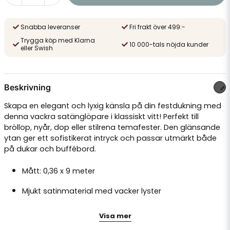
Snabba leveranser
Fri frakt över 499:-
Trygga köp med Klarna
10 000-tals nöjda kunder
eller Swish
Beskrivning
Skapa en elegant och lyxig känsla på din festdukning med
denna vackra satänglöpare i klassiskt vitt! Perfekt till
bröllop, nyår, dop eller stilrena temafester. Den glänsande
ytan ger ett sofistikerat intryck och passar utmärkt både
på dukar och buffébord.
Mått: 0,36 x 9 meter
Mjukt satinmaterial med vacker lyster
Lätt att klippa till önskad längd
Visa mer