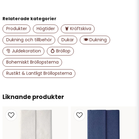
Relaterade kategorier
name
Namn
Produkter
Högtider
🦞 Kräftskiva
Dukning och tillbehör
Dukar
🍽️ Dukning
email
🎅 Juldekoration
💍 Bröllop
Mejladress
Bohemiskt Bröllopstema
Rustikt & Lantligt Bröllopstema
Ja, ni får publicera min fråga
Liknande produkter