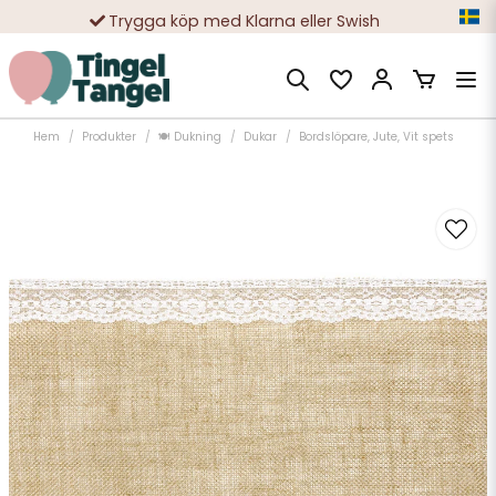
Trygga köp med Klarna eller Swish
10 000-tals nöjda kunder
Hem
Produkter
🍽️ Dukning
Dukar
Bordslöpare, Jute, Vit spets