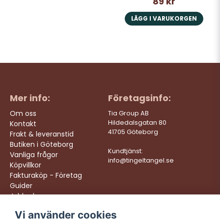
89 kr
LÄGG I VARUKORGEN
Mer info:
Företagsinfo:
Om oss
Tia Group AB
Hildedalsgatan 80
Kontakt
41705 Göteborg
Frakt & leveranstid
Butiken i Göteborg
Kundtjänst:
Vanliga frågor
info@tingeltangel.se
Köpvillkor
Fakturaköp - Företag
Guider
Jobba hos oss
Vi använder cookies
Följ oss:
Vi levererar: