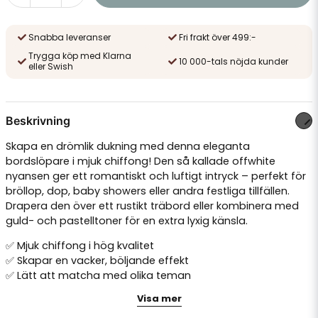
Snabba leveranser
Fri frakt över 499:-
Trygga köp med Klarna
10 000-tals nöjda kunder
eller Swish
Beskrivning
Skapa en drömlik dukning med denna eleganta
bordslöpare i mjuk chiffong! Den så kallade offwhite
nyansen ger ett romantiskt och luftigt intryck – perfekt för
bröllop, dop, baby showers eller andra festliga tillfällen.
Drapera den över ett rustikt träbord eller kombinera med
guld- och pastelltoner för en extra lyxig känsla.
✅ Mjuk chiffong i hög kvalitet
✅ Skapar en vacker, böljande effekt
✅ Lätt att matcha med olika teman
✅ Perfekt för både små och stora dukningar
Visa mer
📏 Mått: ca 48 cm bred, 5 meter lång