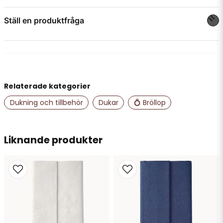
Ställ en produktfråga
question
Fråga oss något om denna produkten...
Relaterade kategorier
name
Namn
Dukning och tillbehör
Dukar
💍 Bröllop
email
Liknande produkter
Mejladress
Ja, ni får publicera min fråga