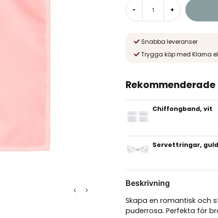
-
+
Snabba leveranser
Trygga köp med Klarna el
Rekommenderade t
Chiffongband, vit
Servettringar, gul
Beskrivning
Skapa en romantisk och st
puderrosa. Perfekta för br