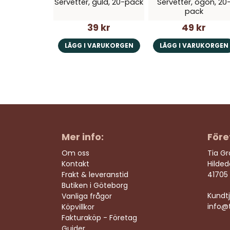
Servetter, guld, 20-pack
Servetter, ögon, 20
pack
39 kr
49 kr
LÄGG I VARUKORGEN
LÄGG I VARUKORGEN
Mer info:
Före
Om oss
Tia G
Kontakt
Hilde
Frakt & leveranstid
41705
Butiken i Göteborg
Kundtj
Vanliga frågor
info@t
Köpvillkor
Fakturaköp - Företag
Guider