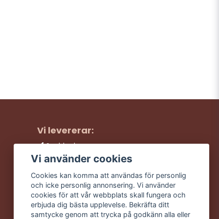
Vi levererar:
Snabba leveranser
Trygga köp
Vi använder cookies
Fri frakt över 499:-
Cookies kan komma att användas för personlig
Trevlig kundtjänst
och icke personlig annonsering. Vi använder
cookies för att vår webbplats skall fungera och
erbjuda dig bästa upplevelse. Bekräfta ditt
samtycke genom att trycka på godkänn alla eller