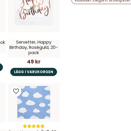
Ja, ni får publice
Servetter, Happy
ack
Birthday, Roséguld, 20-
pack
49 kr
LÄGG I VARUKORGEN