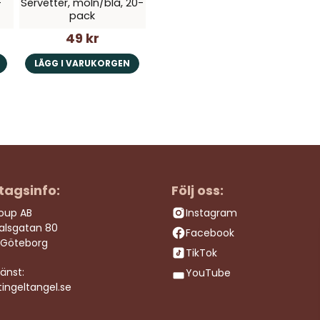
-
Servetter, moln/blå, 20-
pack
49 kr
LÄGG I VARUKORGEN
tagsinfo:
Följ oss:
roup AB
Instagram
dalsgatan 80
Facebook
 Göteborg
TikTok
änst:
YouTube
ingeltangel.se