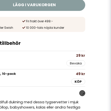
LÄGG I VARUKORGEN
Fri frakt över 499:-
ler Swish
10 000-tals nöjda kunder
illbehör
29 kr
Bevaka
49 kr
d, 10-pack
KÖP
ilfull dukning med dessa tygservetter i mjuk
öllop, babyshowers, kalas eller andra festliga