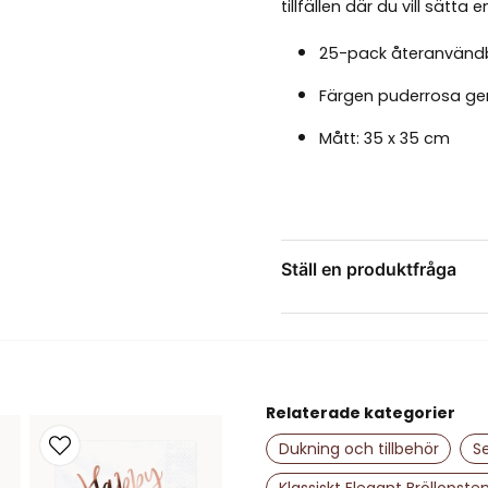
tillfällen där du vill sätta
25-pack återanvändb
Färgen puderrosa ger
Mått: 35 x 35 cm
Tål att användas om 
Kombinera gärna me
💡 Tips! Vackra att vika so
Ställ en produktfråga
med namnkort.
question
Fråga oss något om de
Relaterade kategorier
name
Namn
Dukning och tillbehör
Se
Klassiskt Elegant Bröllopst