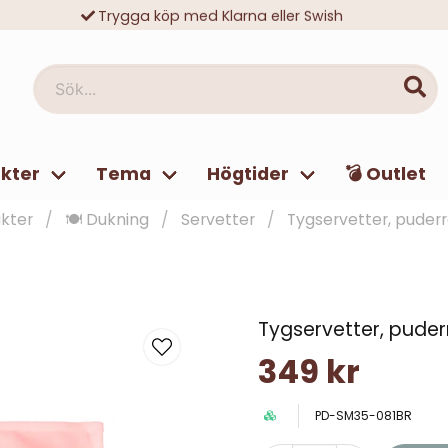
Trygga köp med Klarna eller Swish
10 000-tals nöjda kunder
Sök...
kter
Tema
Högtider
💣 Outlet
kter
🍽️ Dukning
Servetter
Tygservetter, puder
Tygservetter, pude
349 kr
PD-SM35-081BR