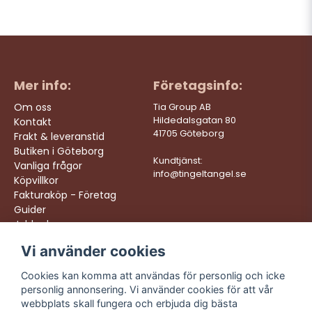
Mer info:
Företagsinfo:
Om oss
Tia Group AB
Hildedalsgatan 80
Kontakt
41705 Göteborg
Frakt & leveranstid
Butiken i Göteborg
Kundtjänst:
Vanliga frågor
info@tingeltangel.se
Köpvillkor
Fakturaköp - Företag
Guider
Jobba hos oss
Vi använder cookies
Följ oss:
Vi levererar:
Instagram
Snabba leveranser
Cookies kan komma att användas för personlig och icke
Trygga köp
personlig annonsering. Vi använder cookies för att vår
Facebook
Fri frakt över 499:-
webbplats skall fungera och erbjuda dig bästa