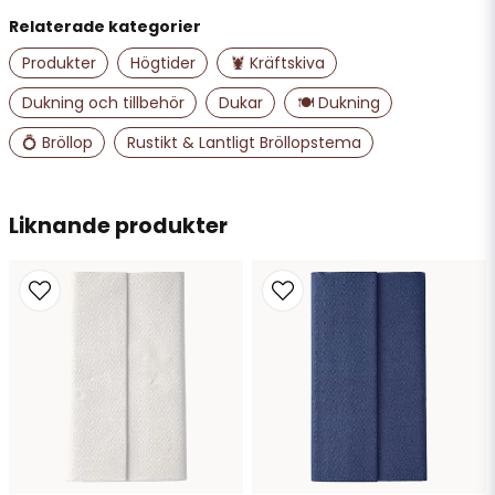
Relaterade kategorier
name
Namn
Produkter
Högtider
🦞 Kräftskiva
Dukning och tillbehör
Dukar
🍽️ Dukning
email
💍 Bröllop
Rustikt & Lantligt Bröllopstema
Mejladress
Liknande produkter
Ja, ni får publicera min fråga
Skicka fråga