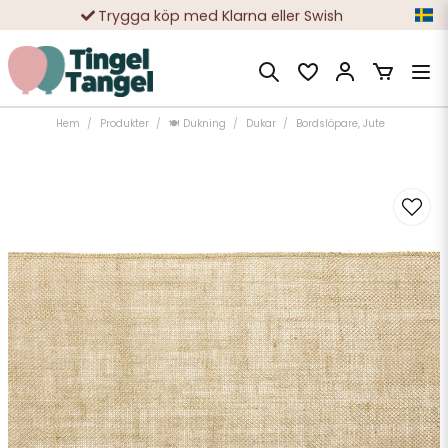
Trygga köp med Klarna eller Swish
10 000-tals nöjda kunder
Hem
Produkter
🍽️ Dukning
Dukar
Bordslöpare, Jute