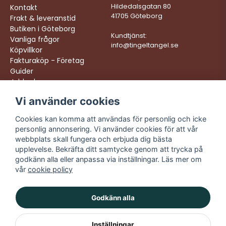
Hildedalsgatan 80
Kontakt
41705 Göteborg
Frakt & leveranstid
Butiken i Göteborg
Kundtjänst:
Vanliga frågor
info@tingeltangel.se
Köpvillkor
Fakturaköp - Företag
Guider
Jobba hos oss
Vi använder cookies
Följ oss:
Vi levererar:
Instagram
Snabba leveranser
Cookies kan komma att användas för personlig och icke
Trygga köp
personlig annonsering. Vi använder cookies för att vår
Facebook
Fri frakt över 499:-
webbplats skall fungera och erbjuda dig bästa
TikTok
upplevelse. Bekräfta ditt samtycke genom att trycka på
Trevlig kundtjänst
godkänn alla eller anpassa via inställningar. Läs mer om
YouTube
vår
cookie policy
Godkänn alla
Inställningar