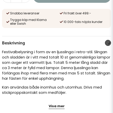
Snabba leveranser
Fri frakt över 499:-
Trygga köp med Klarna
10 000-tals nöjda kunder
eller Swish
Beskrivning
Festivalbelysning i form av en ljusslinga i retro-stil. Slingan
och sladden är i vitt med totalt 10 st genomskinliga lampor
som avger ett varmvitt ljus. Totalt 5 meter lång sladd där
ca 3 meter är fylld med lampor. Denna ljusslinga kan
förlängas ihop med flera men med max 5 st totalt. Slingan
har fästen för enkel upphängning.
Kan användas både inomhus och utomhus. Drivs med
stickproppskontakt som medföljer.
Märkspänning 24V, Nominell effekt 8,4W. LED-lampa: 20mA,
Visa mer
24V, 2200K.