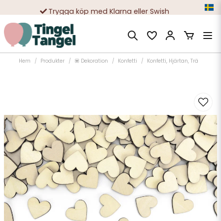
Trygga köp med Klarna eller Swish
10 000-tals nöjda kunder
Hem
Produkter
💟 Dekoration
Konfetti
Konfetti, Hjärtan, Trä