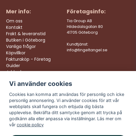
Mer info:
Företagsinfo:
Om oss
Tia Group AB
Hildedalsgatan 80
Kontakt
41705 Göteborg
Frakt & leveranstid
Butiken i Göteborg
Kundtjänst:
Vanliga frågor
info@tingeltangel.se
Köpvillkor
Fakturaköp - Företag
Guider
Jobba hos oss
Vi använder cookies
Följ oss:
Vi levererar:
Instagram
Snabba leveranser
Cookies kan komma att användas för personlig och icke
Trygga köp
personlig annonsering. Vi använder cookies för att vår
Facebook
Fri frakt över 499:-
webbplats skall fungera och erbjuda dig bästa
TikTok
upplevelse. Bekräfta ditt samtycke genom att trycka på
Trevlig kundtjänst
godkänn alla eller anpassa via inställningar. Läs mer om
YouTube
vår
cookie policy