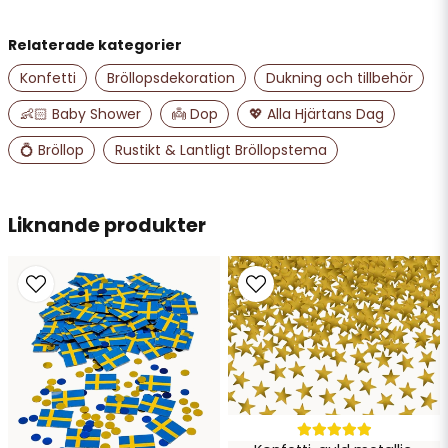
Relaterade kategorier
name
Namn
Konfetti
Bröllopsdekoration
Dukning och tillbehör
👶🏻 Baby Shower
👼 Dop
💖 Alla Hjärtans Dag
email
💍 Bröllop
Rustikt & Lantligt Bröllopstema
Mejladress
Liknande produkter
Ja, ni får publicera min fråga
Skicka fråga