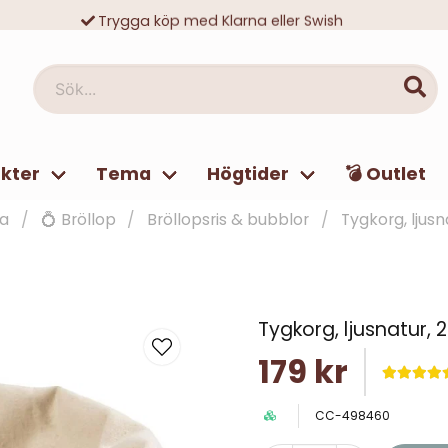
Trygga köp med Klarna eller Swish
10 000-tals nöjda kunder
Sök...
kter
Tema
Högtider
💣 Outlet
a
💍 Bröllop
Bröllopsris & bubblor
Tygkorg, ljus
Tygkorg, ljusnatur,
179 kr
CC-498460