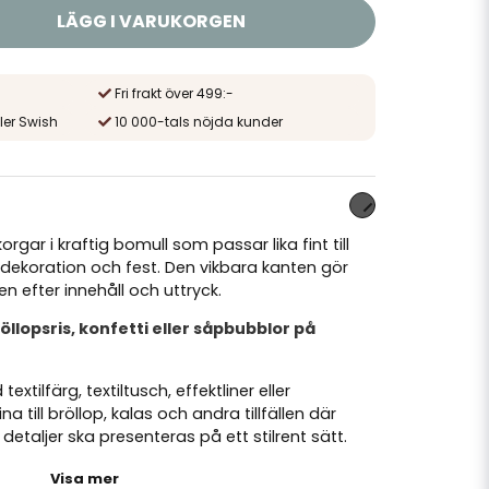
LÄGG I VARUKORGEN
Fri frakt över 499:-
ler Swish
10 000-tals nöjda kunder
gar i kraftig bomull som passar lika fint till
, dekoration och fest. Den vikbara kanten gör
en efter innehåll och uttryck.
röllopsris, konfetti eller såpbubblor på
xtilfärg, textiltusch, effektliner eller
a till bröllop, kalas och andra tillfällen där
detaljer ska presenteras på ett stilrent sätt.
Visa mer
tig bomull