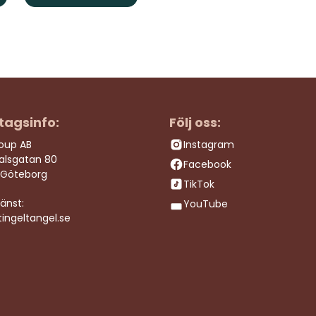
tagsinfo:
Följ oss:
roup AB
Instagram
dalsgatan 80
Facebook
 Göteborg
TikTok
änst:
YouTube
ingeltangel.se