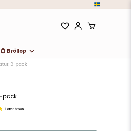
💍 Bröllop
natur, 2-pack
 2-pack
1 omdömen