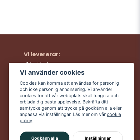
Vi levererar:
Snabba leveranser
Trygga köp
Vi använder cookies
Fri frakt över 499:-
Cookies kan komma att användas för personlig
Trevlig kundtjänst
och icke personlig annonsering. Vi använder
cookies för att vår webbplats skall fungera och
erbjuda dig bästa upplevelse. Bekräfta ditt
samtycke genom att trycka på godkänn alla eller
anpassa via inställningar. Läs mer om vår
cookie
policy
Godkänn alla
Inställningar