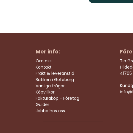
Mer info:
Före
Om oss
Tia G
Kontakt
Hilde
Frakt & leveranstid
41705
Butiken i Göteborg
Kundtj
Vanliga frågor
info@t
Köpvillkor
Fakturaköp - Företag
Guider
Jobba hos oss