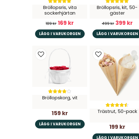
Bröllopsris, vita
Bröllopsris, kit, 50-
sockerhjärtan
gäster
169 kr
399 kr
189 kr
499 kr
LÄGG I VARUKORGEN
LÄGG I VARUKORGEN
Bröllopskorg, vit
Trästrut, 50-pack
159 kr
LÄGG I VARUKORGEN
199 kr
LÄGG I VARUKORGEN