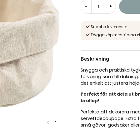
-
+
Snabba leveranser
Trygga köp med Klarna el
Beskrivning
Snygga och praktiska tygkor
förvaring som till dukning
det enkelt att justera höjd
Perfekt för att dela ut b
bröllop!
Perfekta att dekorera med te
servettdecoupage. Extra fin
små gåvor, godsaker eller 
2 tygkorgar i kraf