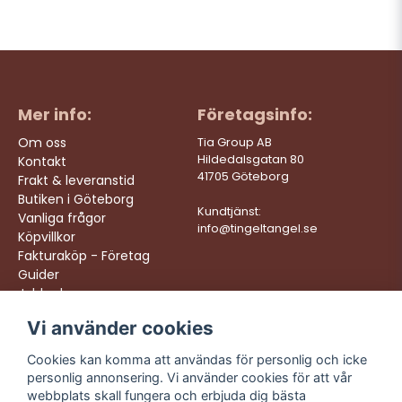
Mer info:
Företagsinfo:
Om oss
Tia Group AB
Hildedalsgatan 80
Kontakt
41705 Göteborg
Frakt & leveranstid
Butiken i Göteborg
Kundtjänst:
Vanliga frågor
info@tingeltangel.se
Köpvillkor
Fakturaköp - Företag
Guider
Jobba hos oss
Vi använder cookies
Följ oss:
Vi levererar:
Instagram
Snabba leveranser
Cookies kan komma att användas för personlig och icke
Trygga köp
personlig annonsering. Vi använder cookies för att vår
Facebook
Fri frakt över 499:-
webbplats skall fungera och erbjuda dig bästa