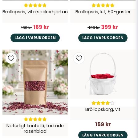
Bröllopsris, vita sockerhjärtan
Bröllopsris, kit, 50-gäster
Skicka fråga
169 kr
399 kr
189 kr
499 kr
LÄGG I VARUKORGEN
LÄGG I VARUKORGEN
Bröllopskorg, vit
159 kr
Naturligt konfetti, torkade
rosenblad
LÄGG I VARUKORGEN