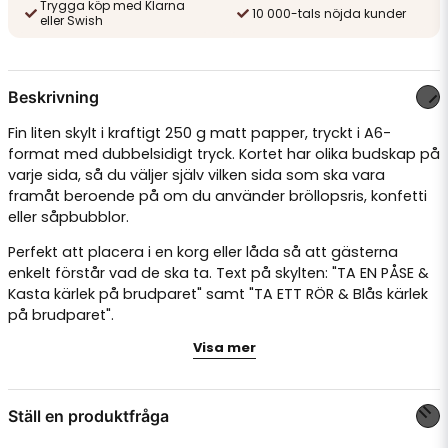
Trygga köp med Klarna
10 000-tals nöjda kunder
eller Swish
Beskrivning
Fin liten skylt i kraftigt 250 g matt papper, tryckt i A6-
format med dubbelsidigt tryck. Kortet har olika budskap på
varje sida, så du väljer själv vilken sida som ska vara
framåt beroende på om du använder bröllopsris, konfetti
eller såpbubblor.
Perfekt att placera i en korg eller låda så att gästerna
enkelt förstår vad de ska ta. Text på skylten: "TA EN PÅSE &
Kasta kärlek på brudparet" samt "TA ETT RÖR & Blås kärlek
på brudparet".
Visa mer
1 skylt i A6-format, 10,5 x 14,8 cm
Dubbelsidigt tryck med två olika budskap
Kraftigt 250 g matt papper
Ställ en produktfråga