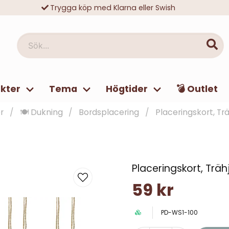
Trygga köp med Klarna eller Swish
10 000-tals nöjda kunder
Sök...
kter
Tema
Högtider
💣 Outlet
r
🍽️ Dukning
Bordsplacering
Placeringskort, Tr
Placeringskort, Träh
59 kr
PD-WS1-100