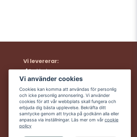
Vi levererar:
Snabba leveranser
Trygga köp
Vi använder cookies
Fri frakt över 499:-
Cookies kan komma att användas för personlig
Trevlig kundtjänst
och icke personlig annonsering. Vi använder
cookies för att vår webbplats skall fungera och
erbjuda dig bästa upplevelse. Bekräfta ditt
samtycke genom att trycka på godkänn alla eller
anpassa via inställningar. Läs mer om vår
cookie
policy