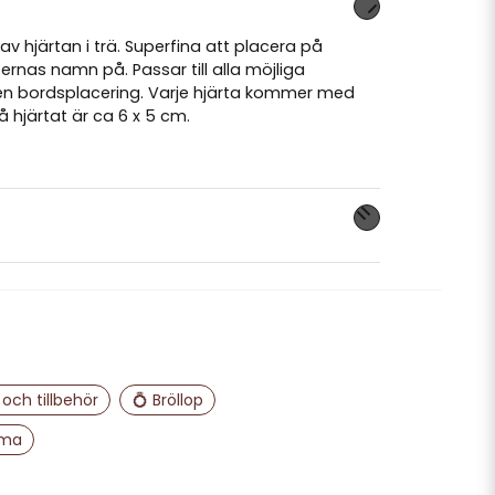
 av hjärtan i trä. Superfina att placera på
ernas namn på. Passar till alla möjliga
a en bordsplacering. Varje hjärta kommer med
 hjärtat är ca 6 x 5 cm.
nna produkten...
email
Mejladress
och tillbehör
💍 Bröllop
ema