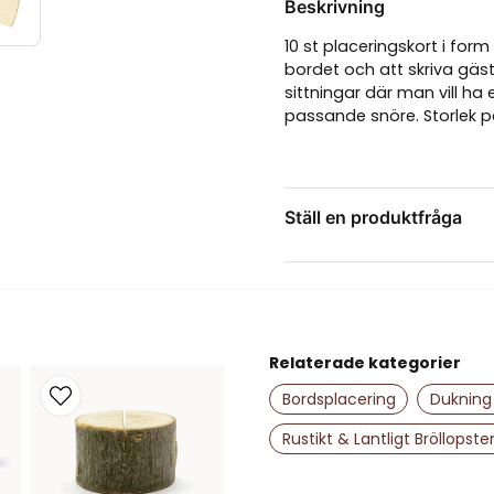
Beskrivning
10 st placeringskort i form
bordet och att skriva gäst
sittningar där man vill h
passande snöre. Storlek på
Ställ en produktfråga
question
Fråga oss något om de
Relaterade kategorier
name
Namn
Bordsplacering
Dukning 
Rustikt & Lantligt Bröllopst