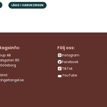
LÄGG I VARUKORGEN
tagsinfo:
Följ oss:
roup AB
Instagram
dalsgatan 80
Facebook
 Göteborg
TikTok
änst:
YouTube
ingeltangel.se