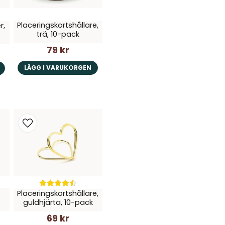
Ja, ni får publice
Placeringskortshållare,
r,
trä, 10-pack
79 kr
LÄGG I VARUKORGEN
Placeringskortshållare,
guldhjärta, 10-pack
69 kr