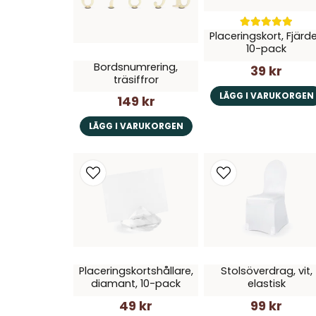
Placeringskort, Fjärde
10-pack
Bordsnumrering,
39 kr
träsiffror
LÄGG I VARUKORGEN
149 kr
LÄGG I VARUKORGEN
Placeringskortshållare,
Stolsöverdrag, vit,
diamant, 10-pack
elastisk
49 kr
99 kr