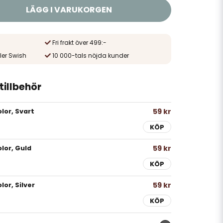
LÄGG I VARUKORGEN
Fri frakt över 499:-
ler Swish
10 000-tals nöjda kunder
illbehör
59 kr
lor, Svart
KÖP
59 kr
lor, Guld
KÖP
59 kr
or, Silver
KÖP