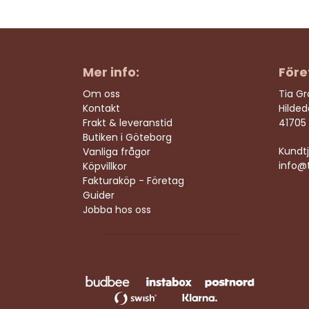
Mer info:
Före
Om oss
Tia G
Kontakt
Hilde
Frakt & leveranstid
41705
Butiken i Göteborg
Kundtj
Vanliga frågor
info@t
Köpvillkor
Fakturaköp - Företag
Guider
Jobba hos oss