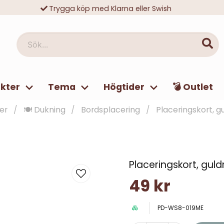
Trygga köp med Klarna eller Swish
10 000-tals nöjda kunder
Sök...
kter
Tema
Högtider
💣 Outlet
er
🍽️ Dukning
Bordsplacering
Placeringskort, g
Placeringskort, gul
49 kr
PD-WS8-019ME