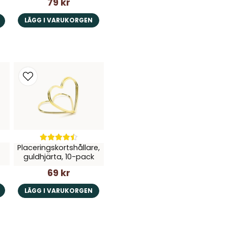
79 kr
LÄGG I VARUKORGEN
Placeringskortshållare,
guldhjärta, 10-pack
69 kr
LÄGG I VARUKORGEN