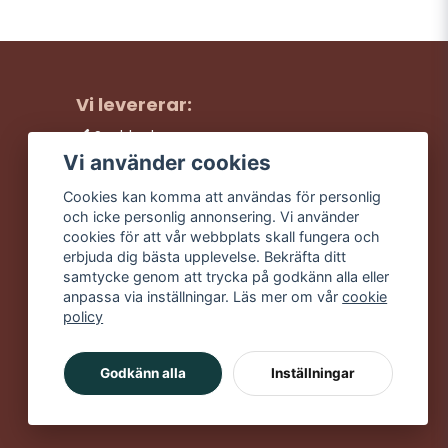
Vi levererar:
Snabba leveranser
Trygga köp
Vi använder cookies
Fri frakt över 499:-
Cookies kan komma att användas för personlig
Trevlig kundtjänst
och icke personlig annonsering. Vi använder
cookies för att vår webbplats skall fungera och
erbjuda dig bästa upplevelse. Bekräfta ditt
samtycke genom att trycka på godkänn alla eller
anpassa via inställningar. Läs mer om vår
cookie
policy
Godkänn alla
Inställningar