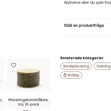
Skyltarna viker du själv ih
Ställ en produktfråga
question
Fråga oss något om de
Relaterade kategorier
name
Namn
Bordsplacering
Dukning 
💍 Bröllop
Ja, ni får publice
Placeringskortshållare,
r,
trä, 10-pack