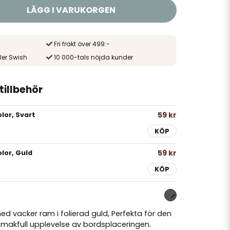
LÄGG I VARUKORGEN
Fri frakt över 499:-
ler Swish
10 000-tals nöjda kunder
illbehör
59 kr
lor, Svart
KÖP
59 kr
lor, Guld
KÖP
 med vacker ram i folierad guld, Perfekta för den
smakfull upplevelse av bordsplaceringen.