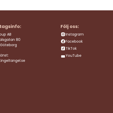
tagsinfo:
Följ oss:
roup AB
Instagram
dalsgatan 80
Facebook
 Göteborg
TikTok
änst:
YouTube
ingeltangel.se