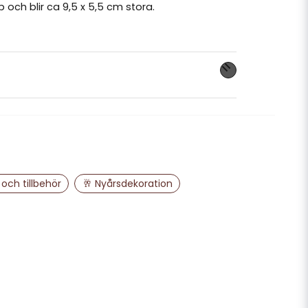
op och blir ca 9,5 x 5,5 cm stora.
nna produkten...
email
Mejladress
och tillbehör
🥂 Nyårsdekoration
ra min fråga