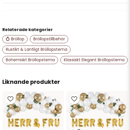
question
Fråga oss något om denna produkten...
Relaterade kategorier
name
Namn
💍 Bröllop
Bröllopstillbehör
Rustikt & Lantligt Bröllopstema
email
Bohemiskt Bröllopstema
Klassiskt Elegant Bröllopstema
Mejladress
Liknande produkter
Ja, ni får publicera min fråga