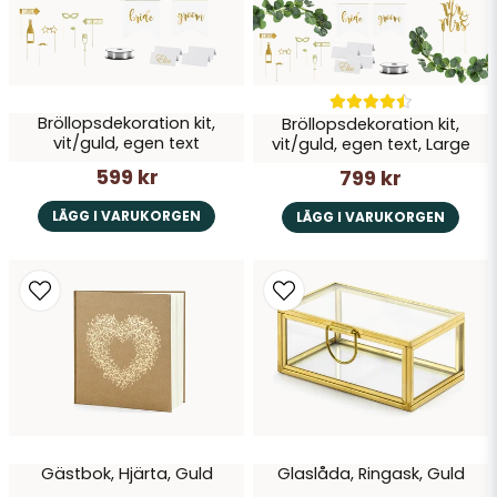
Skicka fråga
Bröllopsdekoration kit,
Bröllopsdekoration kit,
vit/guld, egen text
vit/guld, egen text, Large
599 kr
799 kr
LÄGG I VARUKORGEN
LÄGG I VARUKORGEN
Gästbok, Hjärta, Guld
Glaslåda, Ringask, Guld