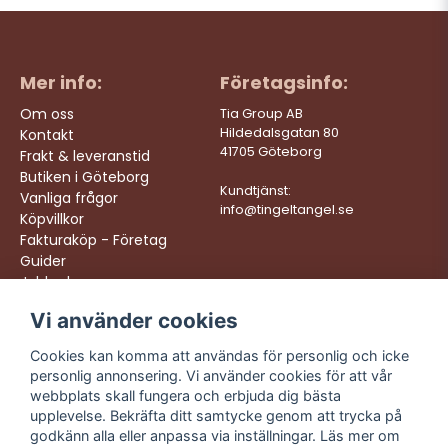
Mer info:
Företagsinfo:
Om oss
Tia Group AB
Hildedalsgatan 80
Kontakt
41705 Göteborg
Frakt & leveranstid
Butiken i Göteborg
Kundtjänst:
Vanliga frågor
info@tingeltangel.se
Köpvillkor
Fakturaköp - Företag
Guider
Jobba hos oss
Vi använder cookies
Följ oss:
Vi levererar:
Instagram
Snabba leveranser
Cookies kan komma att användas för personlig och icke
Trygga köp
personlig annonsering. Vi använder cookies för att vår
Facebook
Fri frakt över 499:-
webbplats skall fungera och erbjuda dig bästa
TikTok
upplevelse. Bekräfta ditt samtycke genom att trycka på
Trevlig kundtjänst
godkänn alla eller anpassa via inställningar. Läs mer om
YouTube