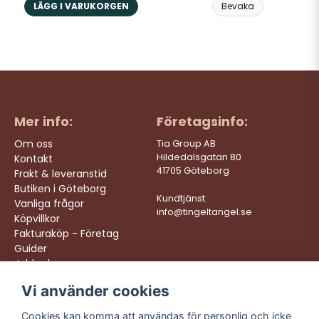
LÄGG I VARUKORGEN
Bevaka
Mer info:
Företagsinfo:
Om oss
Tia Group AB
Hildedalsgatan 80
Kontakt
41705 Göteborg
Frakt & leveranstid
Butiken i Göteborg
Kundtjänst:
Vanliga frågor
info@tingeltangel.se
Köpvillkor
Fakturaköp - Företag
Guider
Jobba hos oss
Vi använder cookies
Följ oss:
Vi levererar:
Instagram
Snabba leveranser
Cookies kan komma att användas för personlig och icke