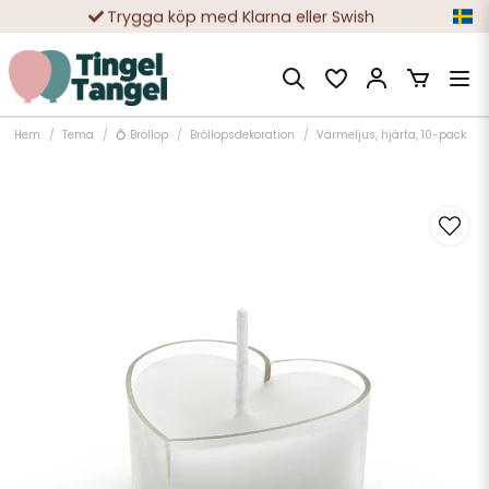
Trygga köp med Klarna eller Swish
10 000-tals nöjda kunder
Hem
Tema
💍 Bröllop
Bröllopsdekoration
Värmeljus, hjärta, 10-pack