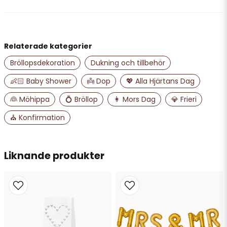
question
Fråga oss något om denna produkten...
Butiken svarade
Hej, brinntiden för dessa ljus är ca 2 timmar
Relaterade kategorier
name
Namn
Bröllopsdekoration
Dukning och tillbehör
👶🏻 Baby Shower
👼 Dop
💖 Alla Hjärtans Dag
email
👰 Möhippa
💍 Bröllop
👩 Mors Dag
💎 Frieri
Mejladress
⛪ Konfirmation
Ja, ni får publicera min fråga
Liknande produkter