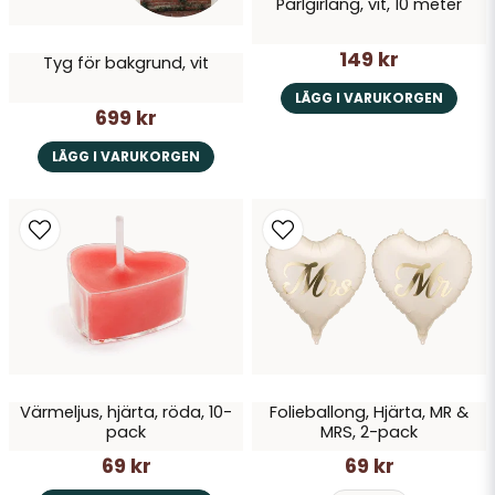
Pärlgirlang, vit, 10 meter
149 kr
Tyg för bakgrund, vit
LÄGG I VARUKORGEN
699 kr
LÄGG I VARUKORGEN
Värmeljus, hjärta, röda, 10-
Folieballong, Hjärta, MR &
pack
MRS, 2-pack
69 kr
69 kr