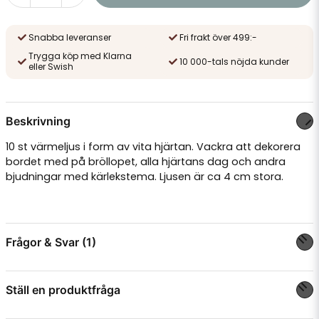
Snabba leveranser
Fri frakt över 499:-
Trygga köp med Klarna
10 000-tals nöjda kunder
eller Swish
Beskrivning
10 st värmeljus i form av vita hjärtan. Vackra att dekorera
bordet med på bröllopet, alla hjärtans dag och andra
bjudningar med kärlekstema. Ljusen är ca 4 cm stora.
Frågor & Svar (1)
Ställ en produktfråga
Alexandra Andersson frågade
för 1 år sedan
Vad har de för brinntid?