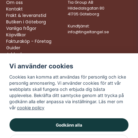
Om oss
Tia Group AB
Hildedalsgatan 80
Kontakt
41705 Göteborg
Frakt & leveranstid
Butiken i Göteborg
Kundtjänst:
Vanliga frågor
info@tingeltangel.se
Köpvillkor
Fakturaköp - Företag
Guider
Jobba hos oss
Vi använder cookies
Följ oss:
Vi levererar:
Instagram
Snabba leveranser
Cookies kan komma att användas för personlig och icke
Trygga köp
personlig annonsering. Vi använder cookies för att vår
Facebook
Fri frakt över 499:-
webbplats skall fungera och erbjuda dig bästa
TikTok
upplevelse. Bekräfta ditt samtycke genom att trycka på
Trevlig kundtjänst
godkänn alla eller anpassa via inställningar. Läs mer om
YouTube
vår
cookie policy
Godkänn alla