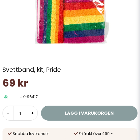
Svettband, kit, Pride
69 kr
JK-96417
LÄGG I VARUKORGEN
-
+
Snabba leveranser
Fri frakt över 499:-