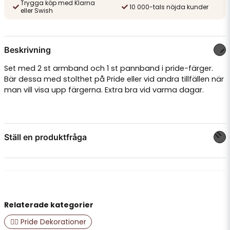
Trygga köp med Klarna
10 000-tals nöjda kunder
eller Swish
Beskrivning
Set med 2 st armband och 1 st pannband i pride-färger.
Bär dessa med stolthet på Pride eller vid andra tillfällen när
man vill visa upp färgerna. Extra bra vid varma dagar.
Ställ en produktfråga
question
Fråga oss något om denna produkten...
Relaterade kategorier
name
Namn
🏳️‍🌈 Pride Dekorationer