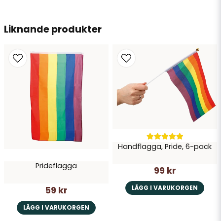
email
Liknande produkter
Mejladress
Ja, ni får publicera min fråga
Handflagga, Pride, 6-pack
Prideflagga
Skicka fråga
99 kr
LÄGG I VARUKORGEN
59 kr
LÄGG I VARUKORGEN