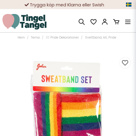
Trygga köp med Klarna eller Swish
10 000-tals nöjda kunder
Hem
Tema
🏳️‍🌈 Pride Dekorationer
Svettband, kit, Pride