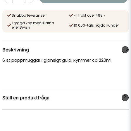
Snabba leveranser
Fri frakt över 499:-
Trygga köp med Klarna
10 000-tals nöjda kunder
eller Swish
Beskrivning
6 st pappmuggar i glansigt guld. Rymmer ca 220ml.
Ställ en produktfråga
question
Fråga oss något om denna produkten...