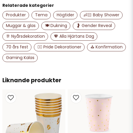
Relaterade kategorier
name
Namn
Produkter
Tema
Högtider
👶🏻 Baby Shower
Muggar & glas
🍽️ Dukning
🤰 Gender Reveal
email
🥂 Nyårsdekoration
💖 Alla Hjärtans Dag
Mejladress
70 års fest
🏳️‍🌈 Pride Dekorationer
⛪ Konfirmation
Gaming Kalas
Ja, ni får publicera min fråga
Liknande produkter
Skicka fråga