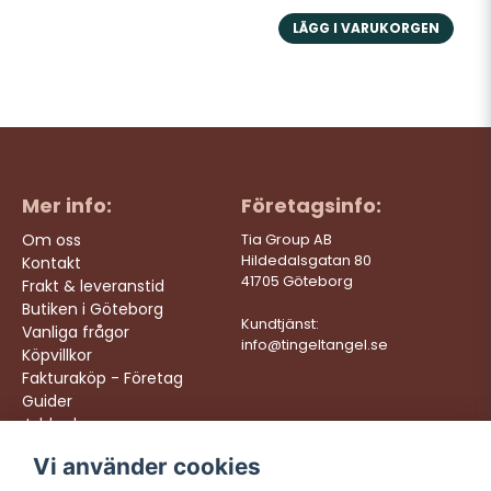
LÄGG I VARUKORGEN
Mer info:
Företagsinfo:
Om oss
Tia Group AB
Hildedalsgatan 80
Kontakt
41705 Göteborg
Frakt & leveranstid
Butiken i Göteborg
Kundtjänst:
Vanliga frågor
info@tingeltangel.se
Köpvillkor
Fakturaköp - Företag
Guider
Jobba hos oss
Vi använder cookies
Följ oss:
Vi levererar: