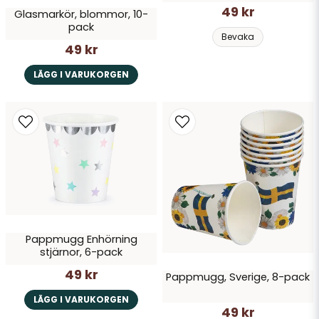
49 kr
Glasmarkör, blommor, 10-
pack
Bevaka
49 kr
LÄGG I VARUKORGEN
Pappmugg Enhörning
stjärnor, 6-pack
49 kr
Pappmugg, Sverige, 8-pack
LÄGG I VARUKORGEN
49 kr