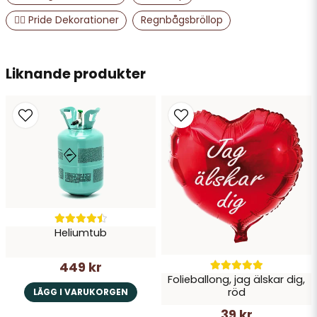
🏳️‍🌈 Pride Dekorationer
Regnbågsbröllop
email
Mejladress
Liknande produkter
Ja, ni får publicera min fråga
Heliumtub
Skicka fråga
449 kr
Folieballong, jag älskar dig,
röd
LÄGG I VARUKORGEN
39 kr