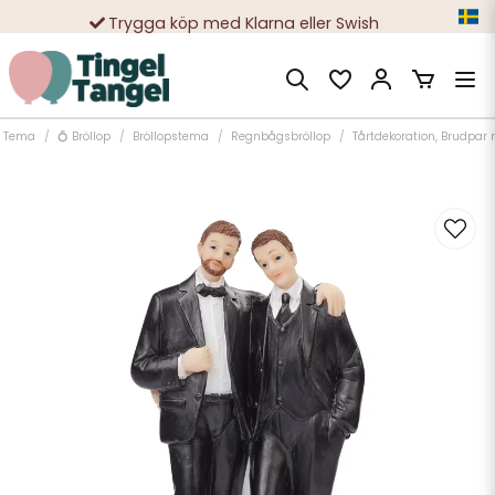
Trygga köp med Klarna eller Swish
10 000-tals nöjda kunder
Tema
💍 Bröllop
Bröllopstema
Regnbågsbröllop
Tårtdekoration, Brudpar