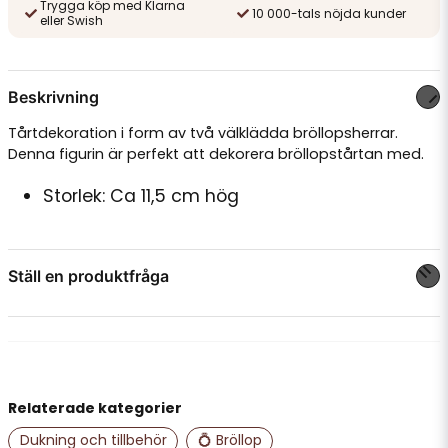
Trygga köp med Klarna
10 000-tals nöjda kunder
eller Swish
Beskrivning
Tårtdekoration i form av två välklädda bröllopsherrar.
Denna figurin är perfekt att dekorera bröllopstårtan med.
Storlek: Ca 11,5 cm hög
Ställ en produktfråga
question
Fråga oss något om denna produkten...
Relaterade kategorier
name
Namn
Dukning och tillbehör
💍 Bröllop