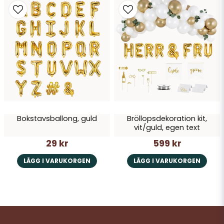
Bokstavsballong, guld
Bröllopsdekoration kit,
vit/guld, egen text
29 kr
599 kr
LÄGG I VARUKORGEN
LÄGG I VARUKORGEN