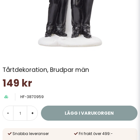
Tårtdekoration, Brudpar män
149 kr
HF-3870959
LÄGG I VARUKORGEN
-
+
Snabba leveranser
Fri frakt över 499:-