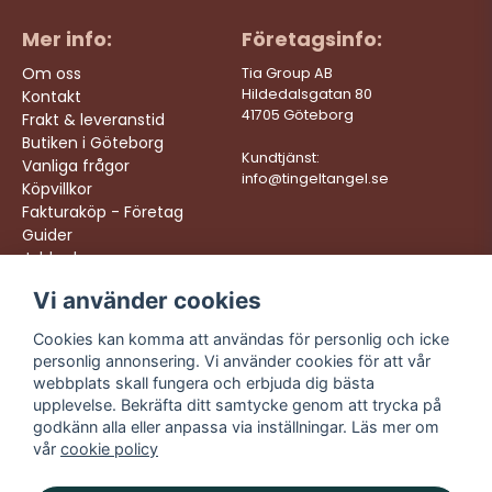
Mer info:
Företagsinfo:
Om oss
Tia Group AB
Hildedalsgatan 80
Kontakt
41705 Göteborg
Frakt & leveranstid
Butiken i Göteborg
Kundtjänst:
Vanliga frågor
info@tingeltangel.se
Köpvillkor
Fakturaköp - Företag
Guider
Jobba hos oss
Vi använder cookies
Följ oss:
Vi levererar:
Instagram
Snabba leveranser
Cookies kan komma att användas för personlig och icke
Trygga köp
personlig annonsering. Vi använder cookies för att vår
Facebook
Fri frakt över 499:-
webbplats skall fungera och erbjuda dig bästa
TikTok
upplevelse. Bekräfta ditt samtycke genom att trycka på
Trevlig kundtjänst
godkänn alla eller anpassa via inställningar. Läs mer om
YouTube
vår
cookie policy