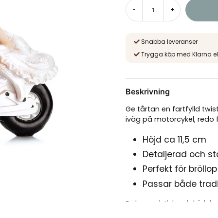
-
+
Snabba leveranser
Trygga köp med Klarna el
Beskrivning
Ge tårtan en fartfylld twi
iväg på motorcykel, redo f
Höjd ca 11,5 cm
Detaljerad och sta
Perfekt för bröllo
Passar både tradi
En humoristisk och kärleks