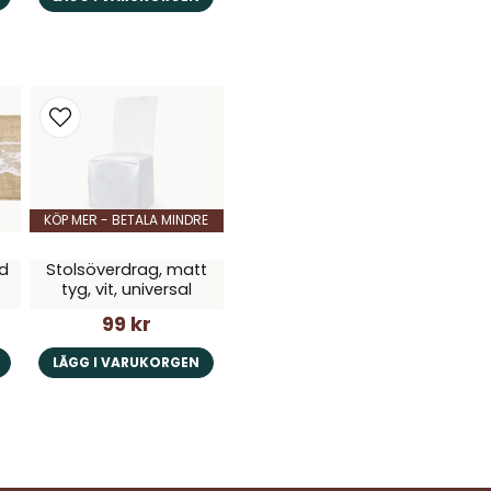
KÖP MER - BETALA MINDRE
ed
Stolsöverdrag, matt
tyg, vit, universal
99 kr
LÄGG I VARUKORGEN