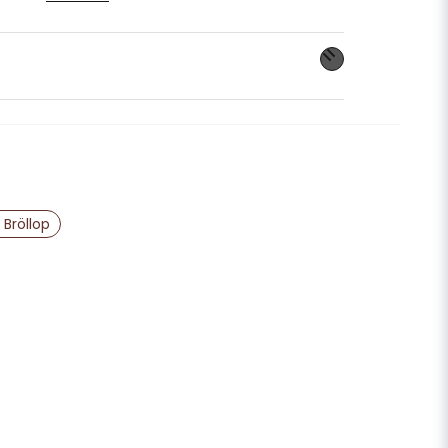
nna produkten...
email
Mejladress
 Bröllop
ra min fråga