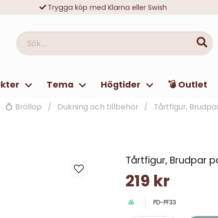
Trygga köp med Klarna eller Swish
10 000-tals nöjda kunder
Sök...
kter
Tema
Högtider
💣 Outlet
💍 Bröllop
Dukning och tillbehör
Tårtfigur, Brudp
Tårtfigur, Brudpar 
219 kr
PD-PF33