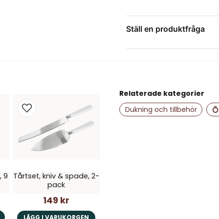
Ställ en produktfråga
question
Fråga oss något om de
Relaterade kategorier
name
Namn
Dukning och tillbehör
💍
Ja, ni får publice
, 9
Tårtset, kniv & spade, 2-
pack
149 kr
LÄGG I VARUKORGEN