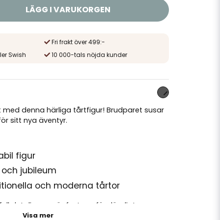
LÄGG I VARUKORGEN
Fri frakt över 499:-
ler Swish
10 000-tals nöjda kunder
st med denna härliga tårtfigur! Brudparet susar
ör sitt nya äventyr.
bil figur
p och jubileum
tionella och moderna tårtor
full detalj som gör festen oförglömlig!
Visa mer