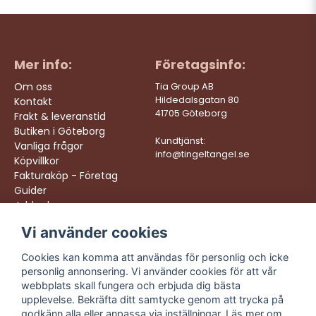
Mer info:
Företagsinfo:
Om oss
Tia Group AB
Hildedalsgatan 80
Kontakt
41705 Göteborg
Frakt & leveranstid
Butiken i Göteborg
Kundtjänst:
Vanliga frågor
info@tingeltangel.se
Köpvillkor
Fakturaköp - Företag
Guider
Jobba hos oss
Vi använder cookies
Följ oss:
Vi levererar:
Instagram
Snabba leveranser
Cookies kan komma att användas för personlig och icke
Trygga köp
personlig annonsering. Vi använder cookies för att vår
Facebook
Fri frakt över 499:-
webbplats skall fungera och erbjuda dig bästa
TikTok
upplevelse. Bekräfta ditt samtycke genom att trycka på
Trevlig kundtjänst
godkänn alla eller anpassa via inställningar. Läs mer om
YouTube