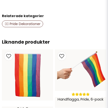
Relaterade kategorier
name
Namn
🏳️‍🌈 Pride Dekorationer
email
Liknande produkter
Mejladress
Ja, ni får publicera min fråga
Handflagga, Pride, 6-pack