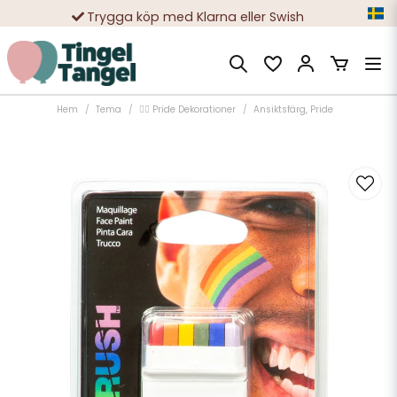
Trygga köp med Klarna eller Swish
10 000-tals nöjda kunder
Hem
Tema
🏳️‍🌈 Pride Dekorationer
Ansiktsfärg, Pride