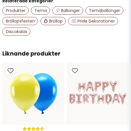
Relaterade kategorier
name
Namn
Produkter
Tema
🎈 Ballonger
Temaballonger
Bröllopsfesten
💍 Bröllop
🏳️‍🌈 Pride Dekorationer
email
Discokalas
Mejladress
Liknande produkter
Ja, ni får publicera min fråga
Skicka fråga