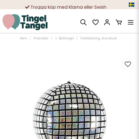
Trygga köp med Klarna eller Swish
10 000-tals nöjda kunder
Hem
Produkter
🎈 Ballonger
Folieballong, discokula