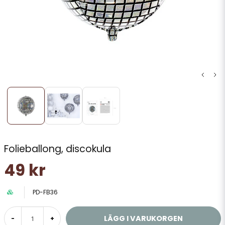
Folieballong, discokula
49 kr
PD-FB36
LÄGG I VARUKORGEN
-
+