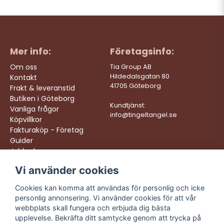
Mer info:
Företagsinfo:
Om oss
Tia Group AB
Hildedalsgatan 80
Kontakt
41705 Göteborg
Frakt & leveranstid
Butiken i Göteborg
Kundtjänst:
Vanliga frågor
info@tingeltangel.se
Köpvillkor
Fakturaköp - Företag
Guider
Jobba hos oss
Vi använder cookies
Följ oss:
Vi levererar:
Instagram
Snabba leveranser
Cookies kan komma att användas för personlig och icke
Trygga köp
personlig annonsering. Vi använder cookies för att vår
Facebook
Fri frakt över 499:-
webbplats skall fungera och erbjuda dig bästa
TikTok
upplevelse. Bekräfta ditt samtycke genom att trycka på
Trevlig kundtjänst