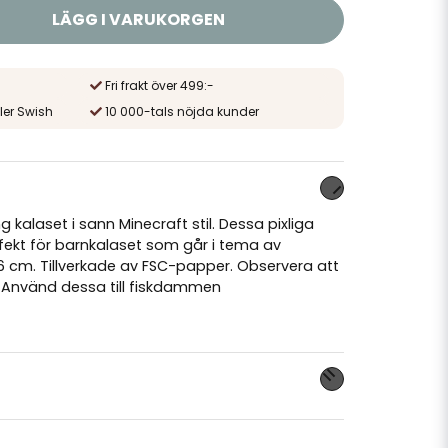
LÄGG I VARUKORGEN
Fri frakt över 499:-
ler Swish
10 000-tals nöjda kunder
 kalaset i sann Minecraft stil. Dessa pixliga
ekt för barnkalaset som går i tema av
 16 cm. Tillverkade av FSC-papper. Observera att
s: Använd dessa till fiskdammen
nna produkten...