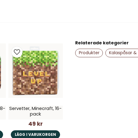
name
Namn
Relaterade kategorier
Produkter
Kalaspåsar &
Ja, ni får publice
 8-
Servetter, Minecraft, 16-
pack
49 kr
LÄGG I VARUKORGEN