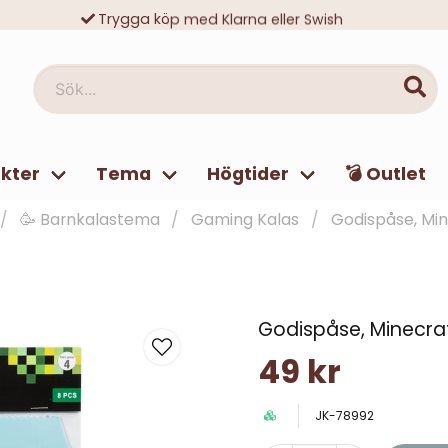
Trygga köp med Klarna eller Swish
10 000-tals nöjda kunder
Sök...
kter
Tema
Högtider
💣 Outlet
🥳 Barnkalastema
Gaming Kalas
Godispåse, Min
Godispåse, Minecra
49 kr
JK-78992