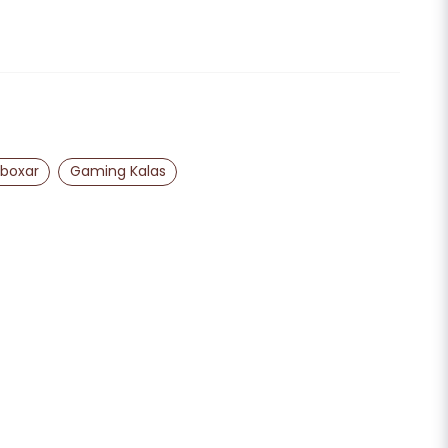
email
Mejladress
 boxar
Gaming Kalas
ra min fråga
Skicka fråga