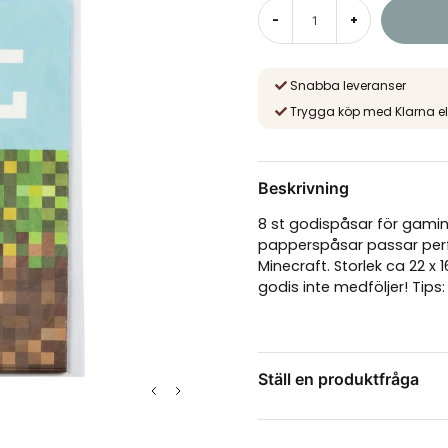
-
+
Snabba leveranser
Trygga köp med Klarna el
Beskrivning
8 st godispåsar för gaming
papperspåsar passar perf
Minecraft. Storlek ca 22 x
godis inte medföljer! Tip
Ställ en produktfråga
question
Fråga oss något om de