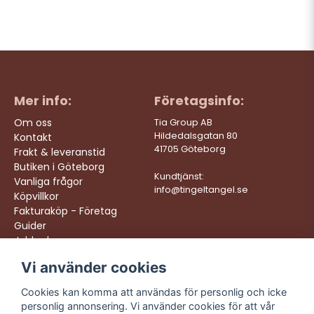
Mer info:
Företagsinfo:
Om oss
Tia Group AB
Hildedalsgatan 80
Kontakt
41705 Göteborg
Frakt & leveranstid
Butiken i Göteborg
Kundtjänst:
Vanliga frågor
info@tingeltangel.se
Köpvillkor
Fakturaköp - Företag
Guider
Jobba hos oss
Vi använder cookies
Följ oss:
Vi levererar:
Instagram
Snabba leveranser
Cookies kan komma att användas för personlig och icke
Trygga köp
personlig annonsering. Vi använder cookies för att vår
Facebook