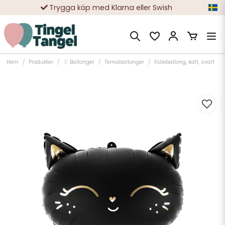
Trygga köp med Klarna eller Swish
10 000-tals nöjda kunder
Hem
Produkter
🎈 Ballonger
Temaballonger
Folieballong, katt, svart