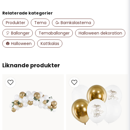
Relaterade kategorier
name
Namn
Produkter
Tema
🥳 Barnkalastema
🎈 Ballonger
Temaballonger
Halloween dekoration
email
🎃 Halloween
Kattkalas
Mejladress
Liknande produkter
Ja, ni får publicera min fråga
Skicka fråga