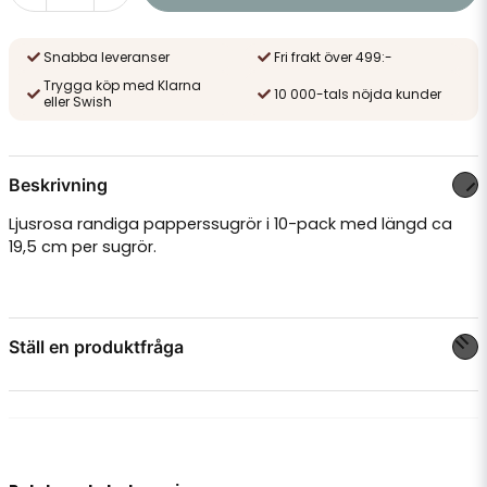
Snabba leveranser
Fri frakt över 499:-
Trygga köp med Klarna
10 000-tals nöjda kunder
eller Swish
Beskrivning
Ljusrosa randiga papperssugrör i 10-pack med längd ca
19,5 cm per sugrör.
Ställ en produktfråga
question
Fråga oss något om denna produkten...