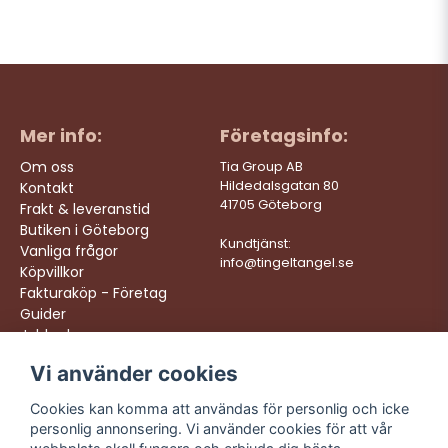
Mer info:
Företagsinfo:
Om oss
Tia Group AB
Hildedalsgatan 80
Kontakt
41705 Göteborg
Frakt & leveranstid
Butiken i Göteborg
Kundtjänst:
Vanliga frågor
info@tingeltangel.se
Köpvillkor
Fakturaköp - Företag
Guider
Jobba hos oss
Vi använder cookies
Följ oss:
Vi levererar:
Instagram
Snabba leveranser
Cookies kan komma att användas för personlig och icke
Trygga köp
personlig annonsering. Vi använder cookies för att vår
Facebook