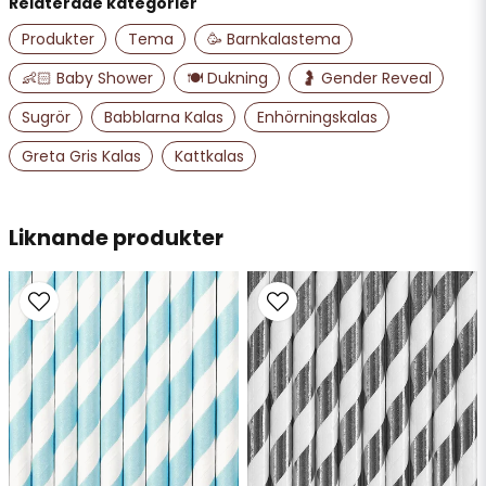
Relaterade kategorier
name
Namn
Produkter
Tema
🥳 Barnkalastema
👶🏻 Baby Shower
🍽️ Dukning
🤰 Gender Reveal
email
Sugrör
Babblarna Kalas
Enhörningskalas
Mejladress
Greta Gris Kalas
Kattkalas
Ja, ni får publicera min fråga
Liknande produkter
Skicka fråga