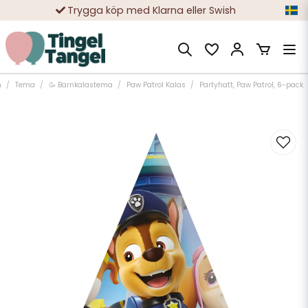
Trygga köp med Klarna eller Swish
10 000-tals nöjda kunder
m
Tema
🥳 Barnkalastema
Paw Patrol Kalas
Partyhatt, Paw Patrol, 6-pack