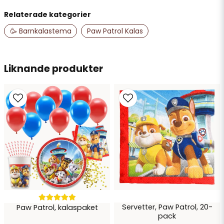
Relaterade kategorier
name
Namn
🥳 Barnkalastema
Paw Patrol Kalas
email
Liknande produkter
Mejladress
Ja, ni får publicera min fråga
Servetter, Paw Patrol, 20-
Paw Patrol, kalaspaket
Skicka fråga
pack