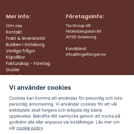
Mer info:
Företagsinfo:
Om oss
Tia Group AB
Hildedalsgatan 80
Kontakt
41705 Göteborg
Frakt & leveranstid
Butiken i Göteborg
Kundtjänst:
Vanliga frågor
info@tingeltangel.se
Köpvillkor
Fakturaköp - Företag
Guider
Jobba hos oss
Vi använder cookies
Följ oss:
Vi levererar:
Instagram
Snabba leveranser
Cookies kan komma att användas för personlig och icke
Trygga köp
personlig annonsering. Vi använder cookies för att vår
Facebook
Fri frakt över 499:-
webbplats skall fungera och erbjuda dig bästa
TikTok
upplevelse. Bekräfta ditt samtycke genom att trycka på
Trevlig kundtjänst
godkänn alla eller anpassa via inställningar. Läs mer om
YouTube
vår
cookie policy