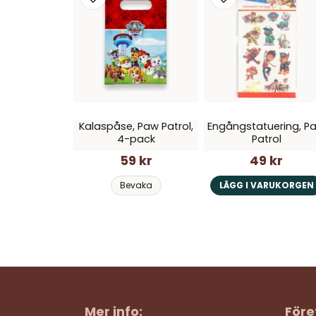
Kalaspåse, Paw Patrol,
Engångstatuering, P
4-pack
Patrol
59 kr
49 kr
Bevaka
LÄGG I VARUKORGEN
Mer info:
Före