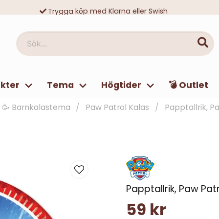
Trygga köp med Klarna eller Swish
10 000-tals nöjda kunder
Sök...
kter
Tema
Högtider
💣 Outlet
🥳 Barnkalastema
Paw Patrol Kalas
Papptallrik, P
Papptallrik, Paw Pat
59 kr