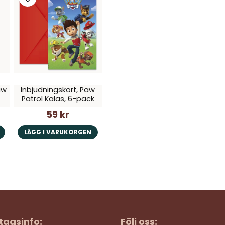
aw
Inbjudningskort, Paw
Patrol Kalas, 6-pack
59 kr
LÄGG I VARUKORGEN
tagsinfo:
Följ oss: