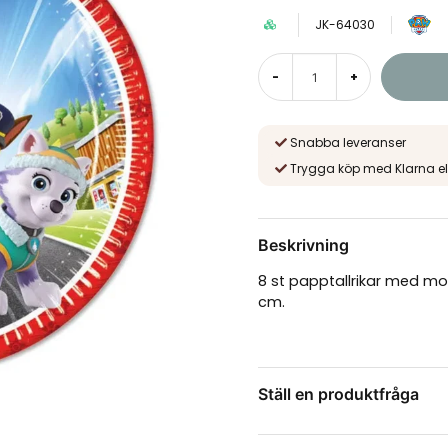
JK-64030
-
+
Snabba leveranser
Trygga köp med Klarna el
Beskrivning
8 st papptallrikar med moti
cm.
Ställ en produktfråga
question