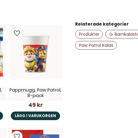
Fråga oss något om de
Relaterade kategorier
name
Namn
Produkter
🥳 Barnkalas
Paw Patrol Kalas
Ja, ni får publice
,
Pappmugg, Paw Patrol,
8-pack
49 kr
LÄGG I VARUKORGEN