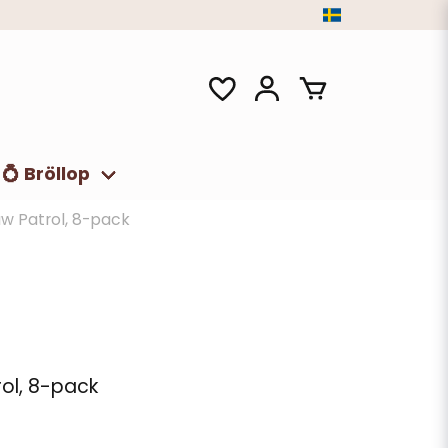
💍 Bröllop
aw Patrol, 8-pack
rol, 8-pack