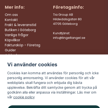
Mer info:
Företagsinfo:
Om oss
Tia Group AB
Hildedalsgatan 80
Kontakt
41705 Göteborg
Frakt & leveranstid
Butiken i Göteborg
Kundtjänst:
Vanliga frågor
info@tingeltangel.se
Köpvillkor
Fakturaköp - Företag
Guider
Jobba hos oss
Vi använder cookies
Följ oss:
Vi levererar:
Instagram
Snabba leveranser
Cookies kan komma att användas för personlig och icke
Trygga köp
personlig annonsering. Vi använder cookies för att vår
Facebook
Fri frakt över 499:-
webbplats skall fungera och erbjuda dig bästa
TikTok
upplevelse. Bekräfta ditt samtycke genom att trycka på
Trevlig kundtjänst
godkänn alla eller anpassa via inställningar. Läs mer om
YouTube
vår
cookie policy