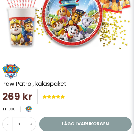
Paw Patrol, kalaspaket
269 kr
TT-308
LÄGG I VARUKORGEN
-
+