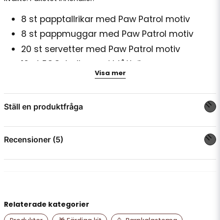
8 st papptallrikar med Paw Patrol motiv
8 st pappmuggar med Paw Patrol motiv
20 st servetter med Paw Patrol motiv
10 st ECO-ballonger i blått ♻️
Visa mer
10 st ballonger i rött ♻️
10 st pappsugrör i röd-randigt
Ställ en produktfråga
1 st påse med guldstjärnor konfetti
Allt som du behöver för ett Paw Patrol Party!
question
Fråga oss något om denna produkten...
Recensioner (5)
Anonym
för 2 år sedan
name
Namn
Lina
Relaterade kategorier
för 3 år sedan
Enkelt att beställa, snabb leverans och