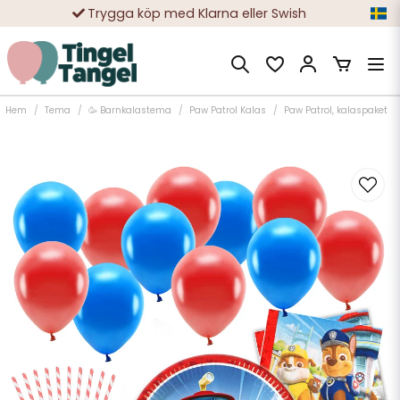
Trygga köp med Klarna eller Swish
10 000-tals nöjda kunder
Hem
Tema
🥳 Barnkalastema
Paw Patrol Kalas
Paw Patrol, kalaspaket